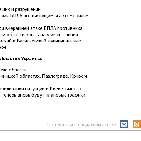
вших и разрушений.
арами БПЛА по движущимся автомобилям
ри вчерашней атаке БПЛА противника
ики области восстанавливают линии
ский и Васильевский муниципальные
ное.
областях Украины:
кую область.
инницкой областях, Павлограде, Кривом
абилизации ситуации в Киеве: вместо
 теперь вновь будут плановые графики.
Поделиться в социальных сетях