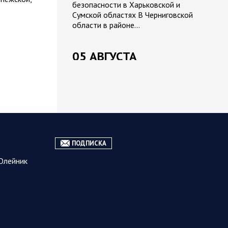
безопасности в Харьковской и
Сумской областях В Черниговской
области в районе…
05 АВГУСТА
05.08.2026 21:28
Украина
Олег Царев об Украине к исходу 5
августа 2026 года
ПОДПИСКА
Агентство Bloomberg утверждает,
что в Вене состоялась секретная
Олейник
встреча бывших
высокопоставленных чиновников из
России, Великобритании, Франции и
Германии, на которой…