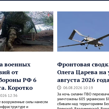
а военных
Фронтовая сводк
вий от
Олега Царева на 
бороны РФ 6
августа 2026 год
та. Коротко
06.08.2026 10:19
За ночь силами ПВО перехвач
2026 12:36
уничтожены 605 украинских 
е вооруженные силы нанесли
сбивали над территориями Бе
инфраструктуре и
Брянской, Владимирской, Вор