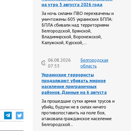
на утро 5 августа 2026 года
За ночь силами ПВО перехвачены и
уничтожены 605 украинских БПЛА:
БПЛА сбивали над территориями
Белгородской, Брянской,
Владимирской, Воронежской,
Калужской, Курской,…
06.08.2026
Белгородская
07:53
область
Украинские террористы
продолжают убивать мирное
население приграничных
районов. Данные на 6 августа
За прошедшие сутки армия трусов и
убийц, будучи не в силах ничего
противопоставить на поле боя,
атаковала гражданское население
Белгородской…