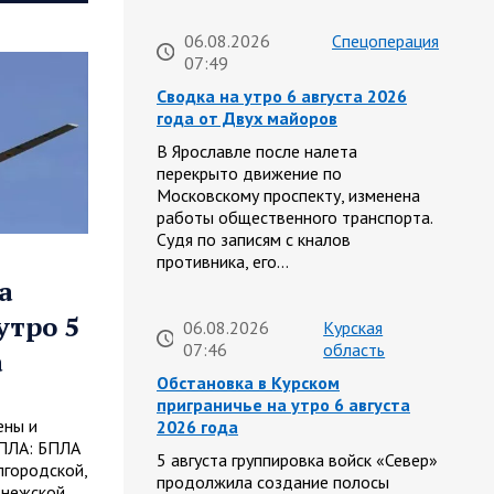
06.08.2026
Спецоперация
07:49
Сводка на утро 6 августа 2026
года от Двух майоров
В Ярославле после налета
перекрыто движение по
Московскому проспекту, изменена
работы общественного транспорта.
Судя по записям с кналов
противника, его…
а
утро 5
06.08.2026
Курская
07:46
область
а
Обстановка в Курском
приграничье на утро 6 августа
ены и
2026 года
БПЛА: БПЛА
5 августа группировка войск «Север»
лгородской,
продолжила создание полосы
онежской,