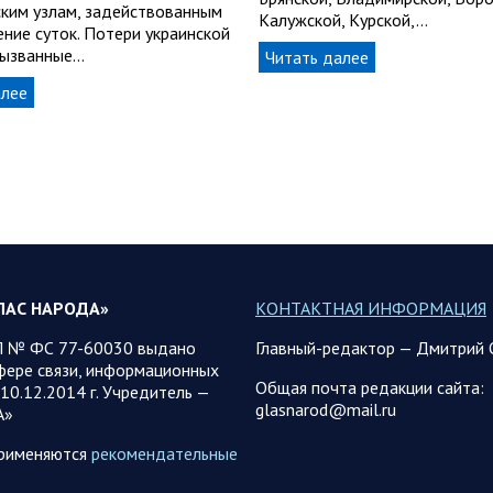
ским узлам, задействованным
Калужской, Курской,…
ение суток. Потери украинской
вызванные…
Читать далее
алее
ЛАС НАРОДА»
КОНТАКТНАЯ ИНФОРМАЦИЯ
 № ФС 77-60030 выдано
Главный-редактор — Дмитрий 
фере связи, информационных
Общая почта редакции сайта:
10.12.2014 г. Учредитель —
glasnarod@mail.ru
А»
применяются
рекомендательные