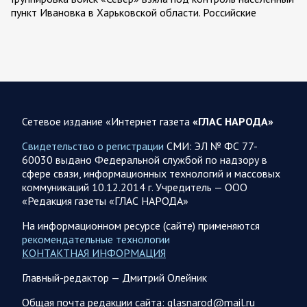
пункт Ивановка в Харьковской области. Российские
вооруженные силы за последние сутки поразили…
08.08.2026 10:09
Спецоперация
В ночь 8 августа ВС РФ нанесли удары по объектам в 8
областях Украины
Сетевое издание «Интернет газета
«ГЛАС НАРОДА»
Олег Царев сообщает: Мониторинг противника насчитал
151 БПЛА, запущенный с территории России, из которых
Свидетельство о регистрации
СМИ: ЭЛ № ФС 77-
якобы «сбиты/подавлены» – 135. В Киеве…
60030 выдано Федеральной службой по надзору в
сфере связи, информационных технологий и массовых
коммуникаций 10.12.2014 г. Учредитель — ООО
08.08.2026 10:05
Спецоперация
«Редакция газеты «ГЛАС НАРОДА»
Фронтовая сводка Олега Царева 8 августа 2026 года
На информационном ресурсе (сайте) применяются
397 украинских БПЛА сбито ПВО ночью над 15 субъектами
рекомендательные технологии
РФ: Беспилотники сбивали над территориями
КОНТАКТНАЯ ИНФОРМАЦИЯ
Белгородской, Брянской, Воронежской, Курской, Липецкой,
Орловской,…
Главный-редактор — Дмитрий Олейник
Общая почта редакции сайта: glasnarod@mail.ru