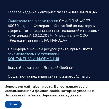
08.08.2026 08:12
Спецоперация
Сетевое издание «Интернет газета
«ГЛАС НАРОДА»
Заявление Минобороны РФ на утро 8 августа 2026 года
Свидетельство о регистрации
СМИ: ЭЛ № ФС 77-
Сегодня ночью Вооруженными Силами Российской
60030 выдано Федеральной службой по надзору в
Федерации нанесен групповой удар высокоточным
сфере связи, информационных технологий и массовых
оружием наземного базирования по предприятию военной
коммуникаций 10.12.2014 г. Учредитель — ООО
промышленности и складу горюче-смазочных…
«Редакция газеты «ГЛАС НАРОДА»
На информационном ресурсе (сайте) применяются
08.08.2026 08:09
Власть
рекомендательные технологии
Вячеслав Володин о законах, вступающих в силу в
КОНТАКТНАЯ ИНФОРМАЦИЯ
августе
Главный-редактор — Дмитрий Олейник
Вячеслав Володин сообщает. Неотвратимость наказания
для предателей нашей страны. Введены ограничительные
Общая почта редакции сайта: glasnarod@mail.ru
меры в отношении тех, кто уехал за…
ПОДПИСКА
Используя сайт glasnarod.ru, Вы соглашаетесь с
использованием файлов cookie, которые указаны в
08.08.2026 07:43
Белгородская область
Политике обработки Персональных данных
Украинские террористы продолжают убивать мирное
Ясно
© 2013 - 2026
население приграничных районов. Данные на 8 августа