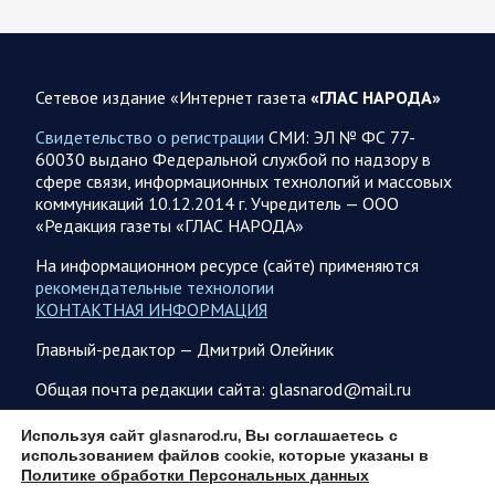
06.08.2026 07:46
Курская область
Обстановка в Курском приграничье на утро 6 августа
2026 года
Сетевое издание «Интернет газета
«ГЛАС НАРОДА»
5 августа группировка войск «Север» продолжила создание
полосы безопасности в Харьковской и Сумской областях В
Свидетельство о регистрации
СМИ: ЭЛ № ФС 77-
Черниговской области в районе…
60030 выдано Федеральной службой по надзору в
сфере связи, информационных технологий и массовых
коммуникаций 10.12.2014 г. Учредитель — ООО
05 АВГУСТА
«Редакция газеты «ГЛАС НАРОДА»
На информационном ресурсе (сайте) применяются
рекомендательные технологии
КОНТАКТНАЯ ИНФОРМАЦИЯ
05.08.2026 21:28
Украина
Главный-редактор — Дмитрий Олейник
Олег Царев об Украине к исходу 5 августа 2026 года
Агентство Bloomberg утверждает, что в Вене состоялась
Общая почта редакции сайта: glasnarod@mail.ru
секретная встреча бывших высокопоставленных
чиновников из России, Великобритании, Франции и
ПОДПИСКА
Используя сайт glasnarod.ru, Вы соглашаетесь с
Германии, на которой…
использованием файлов cookie, которые указаны в
Политике обработки Персональных данных