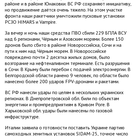
районе и в районе Юнаковки. ВС РФ сохраняют инициативу,
но продвижение даётся очень тяжело. На этом участке
фронта наши ракетчики уничтожили пусковые установки
РСЗО HIMARS и Vampire.
За вечер и ночь наши средства ПВО сбили 229 БПЛА ВСУ
над 6 регионами, Чёрным и Азовским морями. Более 150
дронов было сбито в районе Новороссийска, Сочи и на
пути к ним над Чёрным морем. В Новороссийске
повреждено почти 2 десятка жилых домов, было
возгорание на нефтеналивном терминале. Есть разрушения
в Сочи. В Крыму были перебои с подачей электроэнергии. В
Белгородской области ранено 9 человек, по области было
нанесено более 200 ударов FPV-дронами и ракетами.
ВС РФ нанесли удары по целям в нескольких украинских
регионах. В Днепропетровской обл. били по объектам
энергетики и промпредприятиям в Кривом Роге. В
Харьковской обл. удары были нанесены по газовой
инфраструктуре.
Италии заявила о готовности поставить Украине партию
самоходных зенитных установок SIDAM-25, точное число