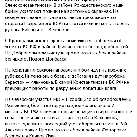
Еленоконстантиновки. В районе Рождественского наши
бойцы укрепляют позиции на восточных окраинах. На
северном фланге ситуация остаётся тревожной – со
стороны Покровского ВСУ пытаются вклиниться в сторону
рубежа Вишнёвое – Вербовое.
С Красноармейского фронта появляются сообщения об
успехах ВС РФ в районе Гришино, пока без подробностей.
На Добропольском выступе продолжаются бои в районе
Белицкого, Нового Донбасса.
На Константиновском направлении бои идут на прежних
рубежах. Интенсивные боевые действия идут на рубеже
Бересток — Ильиновка. В самой Константиновке ВС РФ не
прекращают работы по разрушению логистики врага.
На Северском участке МО РФ сообщило об освобождении
Резниковки, бои за которую продолжались около 2
месяцев. ВС РФ занимают новые позиции севернее и южнее
села. Противник оттягивает силы в район Калеников,
пытаясь удержать последний узел обороны на пути к Рай-
Александровке. Продолжаются бои в районе Фёдоровки
Второй и у Кривой Луки.