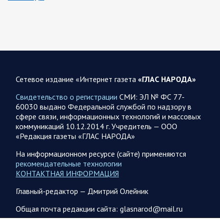
За ночь силами ПВО перехвачены и уничтожены 605
украинских БПЛА: БПЛА сбивали над территориями
Белгородской, Брянской, Владимирской, Воронежской,
Калужской, Курской,…
06.08.2026 07:53
Белгородская область
Сетевое издание «Интернет газета
«ГЛАС НАРОДА»
Украинские террористы продолжают убивать мирное
население приграничных районов. Данные на 6 августа
Свидетельство о регистрации
СМИ: ЭЛ № ФС 77-
60030 выдано Федеральной службой по надзору в
За прошедшие сутки армия трусов и убийц, будучи не в
сфере связи, информационных технологий и массовых
силах ничего противопоставить на поле боя, атаковала
коммуникаций 10.12.2014 г. Учредитель — ООО
гражданское население Белгородской…
«Редакция газеты «ГЛАС НАРОДА»
На информационном ресурсе (сайте) применяются
06.08.2026 07:49
Спецоперация
рекомендательные технологии
Сводка на утро 6 августа 2026 года от Двух майоров
КОНТАКТНАЯ ИНФОРМАЦИЯ
В Ярославле после налета перекрыто движение по
Главный-редактор — Дмитрий Олейник
Московскому проспекту, изменена работы общественного
транспорта. Судя по записям с кналов противника, его…
Общая почта редакции сайта: glasnarod@mail.ru