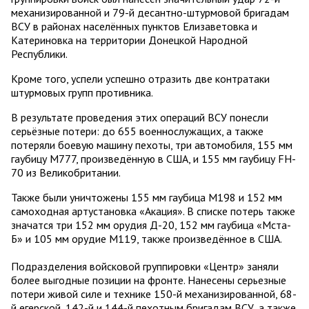
механизированной и 79-й десантно-штурмовой бригадам
ВСУ в районах населённых пунктов Елизаветовка и
Катериновка на территории Донецкой Народной
Республики.
Кроме того, успели успешно отразить две контратаки
штурмовых групп противника.
В результате проведения этих операций ВСУ понесли
серьёзные потери: до 655 военнослужащих, а также
потеряли боевую машину пехоты, три автомобиля, 155 мм
гаубицу М777, произведённую в США, и 155 мм гаубицу FH-
70 из Великобритании.
Также были уничтожены 155 мм гаубица М198 и 152 мм
самоходная артустановка «Акация». В списке потерь также
значатся три 152 мм орудия Д-20, 152 мм гаубица «Мста-
Б» и 105 мм орудие М119, также произведённое в США.
Подразделения войсковой группировки «Центр» заняли
более выгодные позиции на фронте. Нанесены серьезные
потери живой силе и технике 150-й механизированной, 68-
й егерской, 142-й и 144-й пехотным бригадам ВСУ, а также