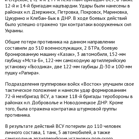
12-й и 14-й бригадам нацгвардии. Удары были нанесены в
районах н.п. Дзержинск, Петровка, Покровск, Мариновка,
Цукурино и Клебан-Бык в ДНР. В ходе боевых действий
было успешно отражено три контратаки вооруженных сил
Украины.
Общие потери противника на данном направлении
составили до 510 военнослужащих, 2 БТРа, боевую
бронированную машину «Казак», 3 автомобиля, 152-мм
гаубицу «Мста-Б», 122-мм самоходную артиллерийскую
установку «Гвоздика», две 122-мм гаубицы Д-30 и 100-мм
пушку «Рапира».
Подразделения группировки войск «Восток» улучшили свое
тактическое положение и нанесли удар формированиям
72-й мехбригад ВСУ, а также 118-й бригады теробороны в
районах н.п. Доброволье и Новодонецкое ДНР. Кроме
того, была отражена контратака штурмовой группы
противника.
В результате действий ВСУ потерили до 110 человек
личного состава, 1 танк, 5 автомобилей, а также
самоходные артиллерийские установки польского