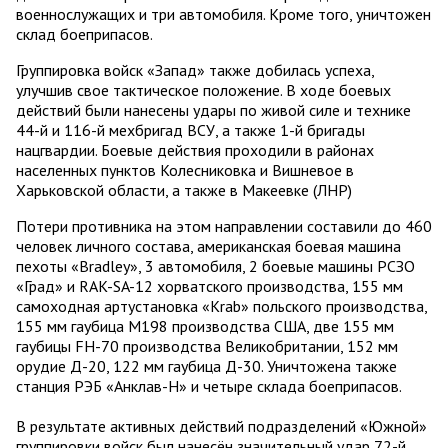
военнослужащих и три автомобиля. Кроме того, уничтожен
склад боеприпасов.
Группировка войск «Запад» также добилась успеха,
улучшив свое тактическое положение. В ходе боевых
действий были нанесены удары по живой силе и технике
44-й и 116-й мехбригад ВСУ, а также 1-й бригады
нацгвардии. Боевые действия проходили в районах
населенных пунктов Колесниковка и Вишневое в
Харьковской области, а также в Макеевке (ЛНР)
Потери противника на этом направлении составили до 460
человек личного состава, американская боевая машина
пехоты «Bradley», 3 автомобиля, 2 боевые машины РСЗО
«Град» и RAK-SA-12 хорватского производства, 155 мм
самоходная артустановка «Krab» польского производства,
155 мм гаубица М198 производства США, две 155 мм
гаубицы FН-70 производства Великобритании, 152 мм
орудие Д-20, 122 мм гаубица Д-30. Уничтожена также
станция РЭБ «Анклав-Н» и четыре склада боеприпасов.
В результате активных действий подразделений «Южной»
группировки войск был нанесён значительный удар 72-й