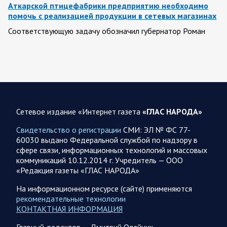
Аткарской птицефабрики предприятию необходимо
помочь с реализацией продукции в сетевых магазинах
Соответствующую задачу обозначил губернатор Роман
Бусаргин перед министерством сельского хозяйства
Саратовской области. Губернатор Саратовской области
Роман Бусаргин в Аткарске…
08.08.2026 09:04
Саратовская область
На Кумысной поляне Саратове проводится
Сетевое издание «Интернет газета
«ГЛАС НАРОДА»
дератизация
Свидетельство о регистрации
СМИ: ЭЛ № ФС 77-
Как сообщили в министерстве природных ресурсов и
60030 выдано Федеральной службой по надзору в
экологии области, обработку территории отравляющим
сфере связи, информационных технологий и массовых
веществом планируется произвести с 7 по 10 августа…
коммуникаций 10.12.2014 г. Учредитель — ООО
«Редакция газеты «ГЛАС НАРОДА»
08.08.2026 08:34
Саратовская область
На информационном ресурсе (сайте) применяются
Бусаргин: Уважаемые спортсмены, тренеры, участники
рекомендательные технологии
физкультурного движения, ветераны и любители
КОНТАКТНАЯ ИНФОРМАЦИЯ
спорта! Поздравляю вас с Днем физкультурника