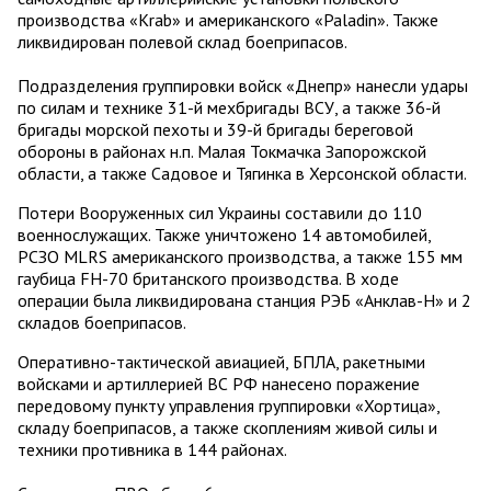
производства «Krab» и американского «Paladin». Также
ликвидирован полевой склад боеприпасов.
Подразделения группировки войск «Днепр» нанесли удары
по силам и технике 31-й мехбригады ВСУ, а также 36-й
бригады морской пехоты и 39-й бригады береговой
обороны в районах н.п. Малая Токмачка Запорожской
области, а также Садовое и Тягинка в Херсонской области.
Потери Вооруженных сил Украины составили до 110
военнослужащих. Также уничтожено 14 автомобилей,
РСЗО MLRS американского производства, а также 155 мм
гаубица FH-70 британского производства. В ходе
операции была ликвидирована станция РЭБ «Анклав-Н» и 2
складов боеприпасов.
Оперативно-тактической авиацией, БПЛА, ракетными
войсками и артиллерией ВС РФ нанесено поражение
передовому пункту управления группировки «Хортица»,
складу боеприпасов, а также скоплениям живой силы и
техники противника в 144 районах.