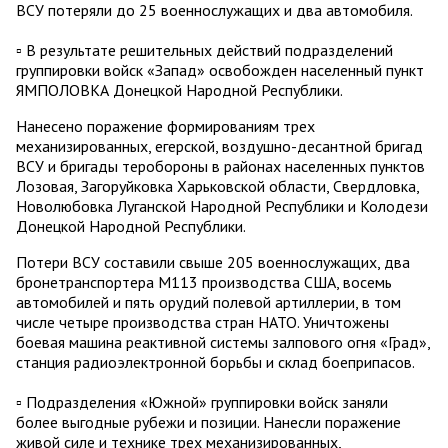
ВСУ потеряли до 25 военнослужащих и два автомобиля.
▫️ В результате решительных действий подразделений
группировки войск «Запад» освобожден населенный пункт
ЯМПОЛОВКА Донецкой Народной Республики.
Нанесено поражение формированиям трех
механизированных, егерской, воздушно-десантной бригад
ВСУ и бригады теробороны в районах населенных пунктов
Лозовая, Загоруйковка Харьковской области, Свердловка,
Новолюбовка Луганской Народной Республики и Колодези
Донецкой Народной Республики.
Потери ВСУ составили свыше 205 военнослужащих, два
бронетранспортера М113 производства США, восемь
автомобилей и пять орудий полевой артиллерии, в том
числе четыре производства стран НАТО. Уничтожены
боевая машина реактивной системы залпового огня «Град»,
станция радиоэлектронной борьбы и склад боеприпасов.
▫️ Подразделения «Южной» группировки войск заняли
более выгодные рубежи и позиции. Нанесли поражение
живой силе и технике трех механизированных,