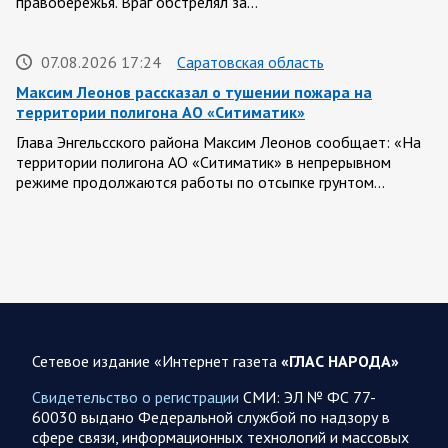
правобережья. Враг обстрелял за…
07.08.2026 17:24
Саратовская область
Максим Леонов рассказал о тушении пожара на
территории полигона АО «Ситиматик»
Глава Энгельсского района Максим Леонов сообщает: «На
территории полигона АО «Ситиматик» в непрерывном
режиме продолжаются работы по отсыпке грунтом…
07.08.2026 12:42
Спецоперация
Брифинг Минобороны РФ: новые данные о ходе
спецоперации 7 августа 2026 года
Новую информацию о ходе проведения ВС РФ
специальной военной операции на 7 августа предоставили
Сетевое издание «Интернет газета
«ГЛАС НАРОДА»
представители группировок «Север», «Запад», «Центр»,
«Юг»…
Свидетельство о регистрации
СМИ: ЭЛ № ФС 77-
60030 выдано Федеральной службой по надзору в
сфере связи, информационных технологий и массовых
07.08.2026 12:29
Спецоперация