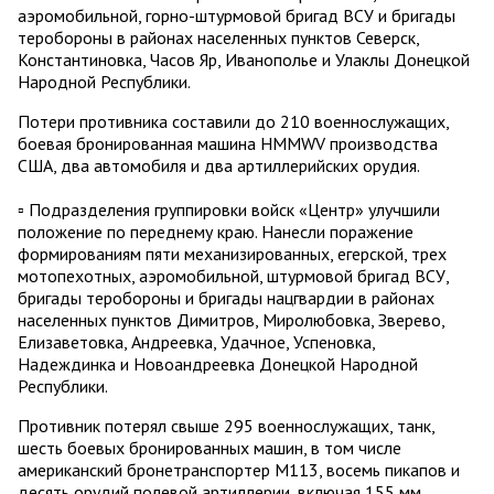
аэромобильной, горно-штурмовой бригад ВСУ и бригады
теробороны в районах населенных пунктов Северск,
Константиновка, Часов Яр, Иванополье и Улаклы Донецкой
Народной Республики.
Потери противника составили до 210 военнослужащих,
боевая бронированная машина HMMWV производства
США, два автомобиля и два артиллерийских орудия.
▫️ Подразделения группировки войск «Центр» улучшили
положение по переднему краю. Нанесли поражение
формированиям пяти механизированных, егерской, трех
мотопехотных, аэромобильной, штурмовой бригад ВСУ,
бригады теробороны и бригады нацгвардии в районах
населенных пунктов Димитров, Миролюбовка, Зверево,
Елизаветовка, Андреевка, Удачное, Успеновка,
Надеждинка и Новоандреевка Донецкой Народной
Республики.
Противник потерял свыше 295 военнослужащих, танк,
шесть боевых бронированных машин, в том числе
американский бронетранспортер М113, восемь пикапов и
десять орудий полевой артиллерии, включая 155 мм