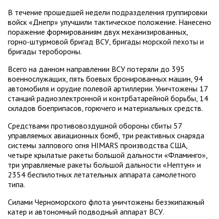
В течение прошедшей недели подразделения группировки
войск «Днепр» улучшили тактическое положение. Нанесено
поражение формированиям двух механизированных,
горно-штурмовой бригад ВСУ, бригады морской пехоты и
бригады теробороны.
Всего на данном направлении ВСУ потеряли до 395
военнослужащих, пять боевых бронированных машин, 94
автомобиля и орудие полевой артиллерии. Уничтожены 17
станций радиоэлектронной и контрбатарейной борьбы, 14
складов боеприпасов, горючего и материальных средств.
Средствами противовоздушной обороны сбиты 57
управляемых авиационных бомб, три реактивных снаряда
системы залпового огня HIMARS производства США,
четыре крылатые ракеты большой дальности «Фламинго»,
три управляемые ракеты большой дальности «Нептун» и
2354 беспилотных летательных аппарата самолетного
типа.
Силами Черноморского флота уничтожены безэкипажный
катер и автономный подводный аппарат ВСУ.