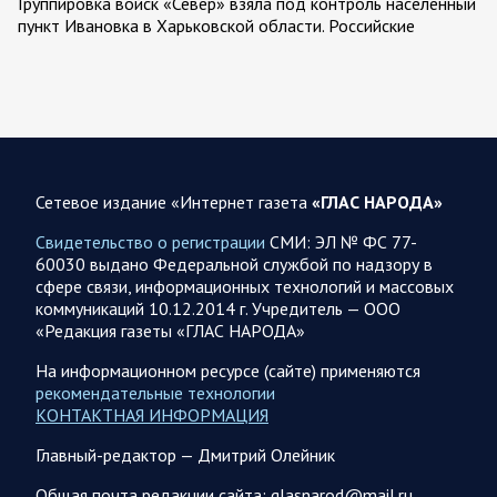
Группировка войск «Север» взяла под контроль населенный
пункт Ивановка в Харьковской области. Российские
вооруженные силы за последние сутки поразили…
08.08.2026 10:09
Спецоперация
В ночь 8 августа ВС РФ нанесли удары по объектам в 8
областях Украины
Сетевое издание «Интернет газета
«ГЛАС НАРОДА»
Олег Царев сообщает: Мониторинг противника насчитал
151 БПЛА, запущенный с территории России, из которых
Свидетельство о регистрации
СМИ: ЭЛ № ФС 77-
якобы «сбиты/подавлены» – 135. В Киеве…
60030 выдано Федеральной службой по надзору в
сфере связи, информационных технологий и массовых
коммуникаций 10.12.2014 г. Учредитель — ООО
08.08.2026 10:05
Спецоперация
«Редакция газеты «ГЛАС НАРОДА»
Фронтовая сводка Олега Царева 8 августа 2026 года
На информационном ресурсе (сайте) применяются
397 украинских БПЛА сбито ПВО ночью над 15 субъектами
рекомендательные технологии
РФ: Беспилотники сбивали над территориями
КОНТАКТНАЯ ИНФОРМАЦИЯ
Белгородской, Брянской, Воронежской, Курской, Липецкой,
Орловской,…
Главный-редактор — Дмитрий Олейник
Общая почта редакции сайта: glasnarod@mail.ru