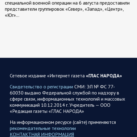
специальной военной операции на 6 августа предоставили
представители группировок «Север», «Запад», «Центр»,
«Юг»…
06.08.2026 12:36
Спецоперация
Сводка военных действий от Минобороны РФ 6
августа. Коротко
Российские вооруженные силы нанесли удары по
инфраструктуре и логистическим узлам, задействованным
ВСУ, в течение суток. Потери украинской стороны,
Сетевое издание «Интернет газета
«ГЛАС НАРОДА»
вызванные…
Свидетельство о регистрации
СМИ: ЭЛ № ФС 77-
60030 выдано Федеральной службой по надзору в
06.08.2026 10:19
Спецоперация
сфере связи, информационных технологий и массовых
Фронтовая сводка Олега Царева на утро 5 августа
коммуникаций 10.12.2014 г. Учредитель — ООО
2026 года
«Редакция газеты «ГЛАС НАРОДА»
За ночь силами ПВО перехвачены и уничтожены 605
На информационном ресурсе (сайте) применяются
украинских БПЛА: БПЛА сбивали над территориями
рекомендательные технологии
Белгородской, Брянской, Владимирской, Воронежской,
КОНТАКТНАЯ ИНФОРМАЦИЯ