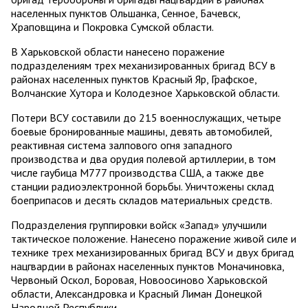
населенных пунктов Ольшанка, Сенное, Бачевск,
Храповщина и Покровка Сумской области.
В Харьковской области нанесено поражение
подразделениям трех механизированных бригад ВСУ в
районах населенных пунктов Красный Яр, Графское,
Волчанские Хутора и Колодезное Харьковской области.
Потери ВСУ составили до 215 военнослужащих, четыре
боевые бронированные машины, девять автомобилей,
реактивная система залпового огня западного
производства и два орудия полевой артиллерии, в том
числе гаубица М777 производства США, а также две
станции радиоэлектронной борьбы. Уничтожены склад
боеприпасов и десять складов материальных средств.
Подразделения группировки войск «Запад» улучшили
тактическое положение. Нанесено поражение живой силе и
технике трех механизированных бригад ВСУ и двух бригад
нацгвардии в районах населенных пунктов Моначиновка,
Червоный Оскол, Боровая, Новоосиново Харьковской
области, Александровка и Красный Лиман Донецкой
Народной Республики.