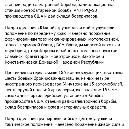
станции радиоэлектронной борьбы, радиолокационная
станция контрбатарейной борьбы AN/TPQ-50
производства США и два склада боеприпасов.
Подразделения «Южной» группировки войск улучшили
положение по переднему краю. Нанесено поражение
формированиям трех механизированных, мотопехотной,
горно-штурмовой бригад ВСУ, бригады морской пехоты и
двух бригад теробороны в районах населенных пунктов
Славянск, Краматорск, Новотроицкое, Закотное и
Константиновка Донецкой Народной Республики.
Противник потерял свыше 185 военнослужащих, два танка,
шесть боевых бронированных машин, из них четыре
иностранного производства. Уничтожены 13 автомобилей,
шесть орудий полевой артиллерии, включая две 155-мм
самоходные артиллерийские установки «Paladin»
производства США, станция радиоэлектронной борьбы,
склад боеприпасов и склад материальных средств.
Подразделения группировки войск «Центр» улучшили
тактическое положение. Нанесено поражение живой силе и