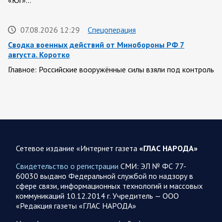
«Юг»…
07.08.2026 12:29
Спецоперация
Сводка военных действий от Минобороны РФ 7
августа. Коротко
Главное: Российские вооружённые силы взяли под контроль
село Анискино в Харьковской области. За прошедшую
неделю ВС РФ осуществили два массированных…
07.08.2026 10:51
Мир
Война на Ближнем Востоке. Итоги за 6 августа 2026
года
Сетевое издание «Интернет газета
«ГЛАС НАРОДА»
Президент США Дональд Трамп выразил уверенность, что
Свидетельство о регистрации
СМИ: ЭЛ № ФС 77-
война с Ираном скоро закончится. По его оценке, Тегеран
60030 выдано Федеральной службой по надзору в
не сможет продолжать конфликт…
сфере связи, информационных технологий и массовых
коммуникаций 10.12.2014 г. Учредитель — ООО
«Редакция газеты «ГЛАС НАРОДА»
07.08.2026 09:56
Спецоперация