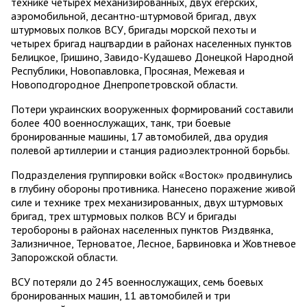
технике четырех механизированных, двух егерских,
аэромобильной, десантно-штурмовой бригад, двух
штурмовых полков ВСУ, бригады морской пехоты и
четырех бригад нацгвардии в районах населенных пунктов
Белицкое, Гришино, Завидо-Кудашево Донецкой Народной
Республики, Новопавловка, Просяная, Межевая и
Новоподгородное Днепропетровской области.
Потери украинских вооруженных формирований составили
более 400 военнослужащих, танк, три боевые
бронированные машины, 17 автомобилей, два орудия
полевой артиллерии и станция радиоэлектронной борьбы.
Подразделения группировки войск «Восток» продвинулись
в глубину обороны противника. Нанесено поражение живой
силе и технике трех механизированных, двух штурмовых
бригад, трех штурмовых полков ВСУ и бригады
теробороны в районах населенных пунктов Риздвянка,
Зализничное, Терноватое, Лесное, Барвиновка и Жовтневое
Запорожской области.
ВСУ потеряли до 245 военнослужащих, семь боевых
бронированных машин, 11 автомобилей и три