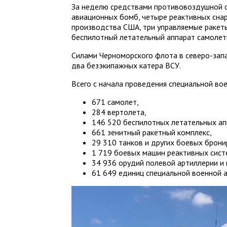
За неделю средствами противовоздушной 
авиационных бомб, четыре реактивных сна
производства США, три управляемые ракет
беспилотный летательный аппарат самолет
Силами Черноморского флота в северо-зап
два безэкипажных катера ВСУ.
Всего с начала проведения специальной во
671 самолет,
284 вертолета,
146 520 беспилотных летательных ап
661 зенитный ракетный комплекс,
29 310 танков и других боевых брон
1 719 боевых машин реактивных систе
34 936 орудий полевой артиллерии и
61 649 единиц специальной военной 