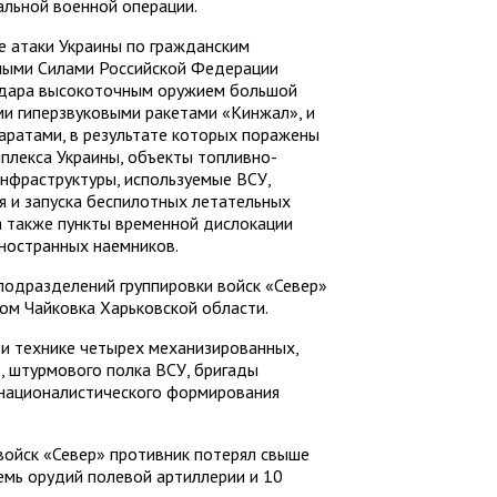
льной военной операции.
ие атаки Украины по гражданским
ными Силами Российской Федерации
 удара высокоточным оружием большой
ми гиперзвуковыми ракетами «Кинжал», и
ратами, в результате которых поражены
лекса Украины, объекты топливно-
инфраструктуры, используемые ВСУ,
я и запуска беспилотных летательных
 а также пункты временной дислокации
ностранных наемников.
подразделений группировки войск «Север»
ом Чайковка Харьковской области.
 и технике четырех механизированных,
, штурмового полка ВСУ, бригады
 националистического формирования
 войск «Север» противник потерял свыше
емь орудий полевой артиллерии и 10