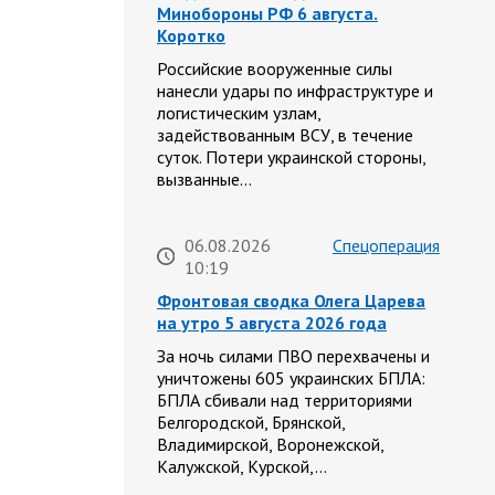
Минобороны РФ 6 августа.
Коротко
Российские вооруженные силы
нанесли удары по инфраструктуре и
логистическим узлам,
задействованным ВСУ, в течение
суток. Потери украинской стороны,
вызванные…
06.08.2026
Спецоперация
10:19
Фронтовая сводка Олега Царева
на утро 5 августа 2026 года
За ночь силами ПВО перехвачены и
уничтожены 605 украинских БПЛА:
БПЛА сбивали над территориями
Белгородской, Брянской,
Владимирской, Воронежской,
Калужской, Курской,…