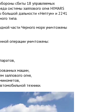
обороны сбиты 18 управляемых
ряда системы залпового огня HIMARS
ы большой дальности «Нептун» и 2241
ного типа.
адной части Черного моря уничтожены
енной операции уничтожены:
паратов,
ированных машин,
м залпового огня,
 минометов,
автомобильной техники.