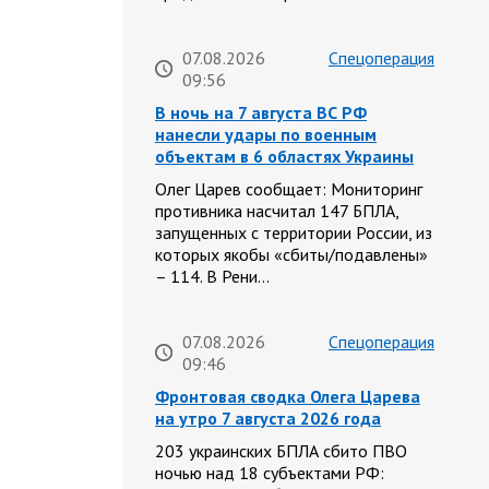
07.08.2026
Спецоперация
09:56
В ночь на 7 августа ВС РФ
нанесли удары по военным
объектам в 6 областях Украины
Олег Царев сообщает: Мониторинг
противника насчитал 147 БПЛА,
запущенных с территории России, из
которых якобы «сбиты/подавлены»
– 114. В Рени…
07.08.2026
Спецоперация
09:46
Фронтовая сводка Олега Царева
на утро 7 августа 2026 года
203 украинских БПЛА сбито ПВО
ночью над 18 субъектами РФ: