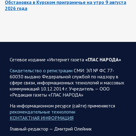
Обстановка в Курском приграничье на утро 9 августа
2026 года
8 августа группировка войск «Север» продолжила создание
полосы безопасности в Харьковской и Сумской областях.
Жители Харьковской и Сумской областей…
08 АВГУСТА
Сетевое издание «Интернет газета
«ГЛАС НАРОДА»
Свидетельство о регистрации
СМИ: ЭЛ № ФС 77-
60030 выдано Федеральной службой по надзору в
08.08.2026 20:10
Украина
сфере связи, информационных технологий и массовых
Олег Царев об Украине 8 августа
коммуникаций 10.12.2014 г. Учредитель — ООО
«Редакция газеты «ГЛАС НАРОДА»
Зеленский совершает первый за время пребывания у власти
визит в Сербию. На пресс-конференции президент этой
На информационном ресурсе (сайте) применяются
страны Вучич воздержался от прямых…
рекомендательные технологии
КОНТАКТНАЯ ИНФОРМАЦИЯ
08.08.2026 12:35
Спецоперация
Главный-редактор — Дмитрий Олейник
Брифинг Минобороны РФ: новые данные о ходе