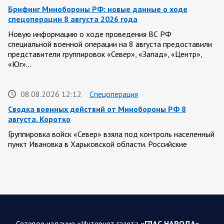
Брифинг Минобороны РФ: новые данные о ходе
спецоперации 8 августа 2026 года
Новую информацию о ходе проведения ВС РФ
специальной военной операции на 8 августа предоставили
представители группировок «Север», «Запад», «Центр»,
«Юг»…
08.08.2026 12:12
Спецоперация
Сводка военных действий от Минобороны РФ 8
августа. Коротко
Группировка войск «Север» взяла под контроль населенный
пункт Ивановка в Харьковской области. Российские
вооруженные силы за последние сутки поразили…
08.08.2026 10:09
Спецоперация
В ночь 8 августа ВС РФ нанесли удары по объектам в 8
областях Украины
Сетевое издание «Интернет газета
«ГЛАС НАРОДА»