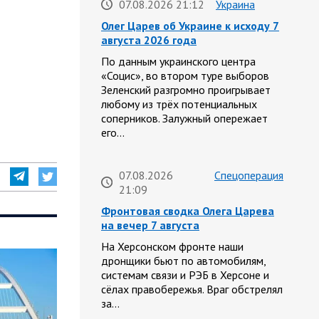
07.08.2026 21:12
Украина
Олег Царев об Украине к исходу 7
августа 2026 года
По данным украинского центра
«Социс», во втором туре выборов
Зеленский разгромно проигрывает
любому из трёх потенциальных
соперников. Залужный опережает
его…
07.08.2026
Спецоперация
21:09
Фронтовая сводка Олега Царева
на вечер 7 августа
На Херсонском фронте наши
дронщики бьют по автомобилям,
системам связи и РЭБ в Херсоне и
сёлах правобережья. Враг обстрелял
за…