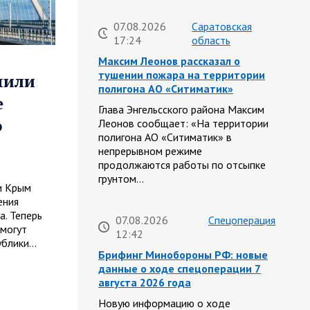
07.08.2026
Саратовская
17:24
область
Максим Леонов рассказал о
тушении пожара на территории
чили
полигона АО «Ситиматик»
е
Глава Энгельсского района Максим
о
Леонов сообщает: «На территории
полигона АО «Ситиматик» в
непрерывном режиме
продолжаются работы по отсыпке
грунтом…
и Крым
ения
. Теперь
07.08.2026
Спецоперация
смогут
12:42
ублики…
Брифинг Минобороны РФ: новые
данные о ходе спецоперации 7
августа 2026 года
Новую информацию о ходе