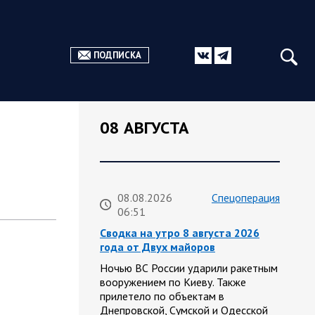
ПОДПИСКА
08 АВГУСТА
х
08.08.2026
Спецоперация
06:51
Сводка на утро 8 августа 2026
года от Двух майоров
Ночью ВС России ударили ракетным
вооружением по Киеву. Также
прилетело по объектам в
Днепровской, Сумской и Одесской