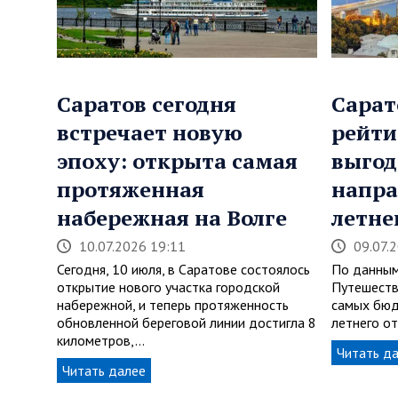
Саратов сегодня
Сарат
встречает новую
рейти
эпоху: открыта самая
выго
протяженная
напра
набережная на Волге
летне
10.07.2026 19:11
09.07.
Сегодня, 10 июля, в Саратове состоялось
По данным
открытие нового участка городской
Путешеств
набережной, и теперь протяженность
самых бюд
обновленной береговой линии достигла 8
летнего от
километров,…
Читать д
Читать далее