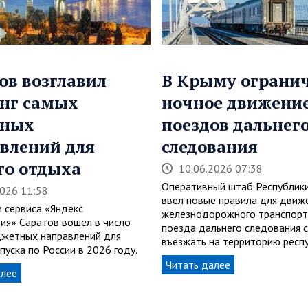
ов возглавил
В Крыму ограни
нг самых
ночное движени
дных
поездов дальнег
влений для
следования
го отдыха
10.06.2026 07:38
Оперативный штаб Республик
2026 11:58
ввел новые правила для движ
 сервиса «Яндекс
железнодорожного транспорта
ия» Саратов вошел в число
поезда дальнего следования 
жетных направлений для
въезжать на территорию респ
пуска по России в 2026 году.
Читать далее
алее