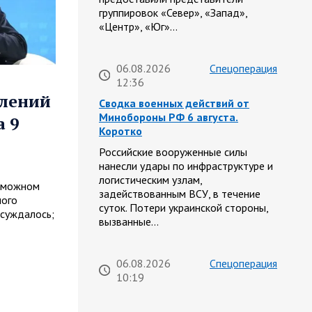
группировок «Север», «Запад»,
«Центр», «Юг»…
06.08.2026
Спецоперация
12:36
влений
Сводка военных действий от
Минобороны РФ 6 августа.
 9
Коротко
Российские вооруженные силы
нанесли удары по инфраструктуре и
логистическим узлам,
озможном
задействованным ВСУ, в течение
ного
суток. Потери украинской стороны,
бсуждалось;
вызванные…
06.08.2026
Спецоперация
10:19
Фронтовая сводка Олега Царева