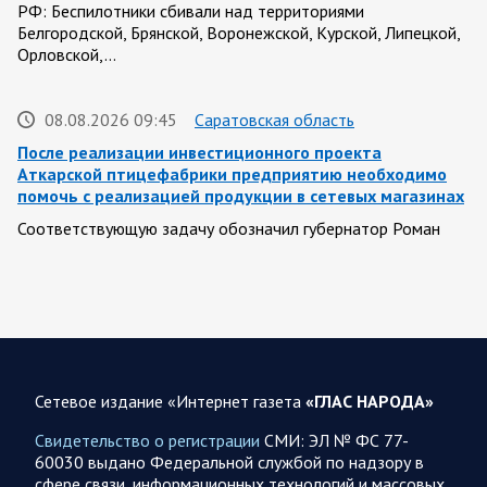
РФ: Беспилотники сбивали над территориями
Белгородской, Брянской, Воронежской, Курской, Липецкой,
Орловской,…
08.08.2026 09:45
Саратовская область
После реализации инвестиционного проекта
Аткарской птицефабрики предприятию необходимо
помочь с реализацией продукции в сетевых магазинах
Соответствующую задачу обозначил губернатор Роман
Бусаргин перед министерством сельского хозяйства
Саратовской области. Губернатор Саратовской области
Роман Бусаргин в Аткарске…
08.08.2026 09:04
Саратовская область
На Кумысной поляне Саратове проводится
Сетевое издание «Интернет газета
«ГЛАС НАРОДА»
дератизация
Свидетельство о регистрации
СМИ: ЭЛ № ФС 77-
Как сообщили в министерстве природных ресурсов и
60030 выдано Федеральной службой по надзору в
экологии области, обработку территории отравляющим
сфере связи, информационных технологий и массовых