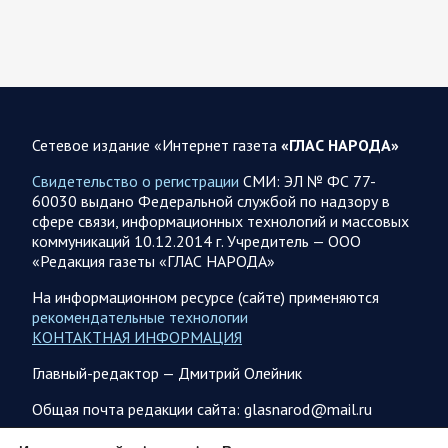
07.08.2026 12:42
Спецоперация
Брифинг Минобороны РФ: новые данные о ходе
спецоперации 7 августа 2026 года
Новую информацию о ходе проведения ВС РФ
специальной военной операции на 7 августа предоставили
Сетевое издание «Интернет газета
«ГЛАС НАРОДА»
представители группировок «Север», «Запад», «Центр»,
«Юг»…
Свидетельство о регистрации
СМИ: ЭЛ № ФС 77-
60030 выдано Федеральной службой по надзору в
сфере связи, информационных технологий и массовых
07.08.2026 12:29
Спецоперация
коммуникаций 10.12.2014 г. Учредитель — ООО
Сводка военных действий от Минобороны РФ 7
«Редакция газеты «ГЛАС НАРОДА»
августа. Коротко
На информационном ресурсе (сайте) применяются
Главное: Российские вооружённые силы взяли под контроль
рекомендательные технологии
село Анискино в Харьковской области. За прошедшую
КОНТАКТНАЯ ИНФОРМАЦИЯ
неделю ВС РФ осуществили два массированных…
Главный-редактор — Дмитрий Олейник
07.08.2026 10:51
Мир
Общая почта редакции сайта: glasnarod@mail.ru
Война на Ближнем Востоке. Итоги за 6 августа 2026
ПОДПИСКА