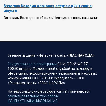
Вячеслав Володин о законах, вступающих в силу в
августе
Вячеслав Володин сообщает. Неотвратимость наказания
для предателей нашей страны. Введены ограничительные
меры в отношении тех, кто уехал за…
08.08.2026 07:43
Белгородская область
Украинские террористы продолжают убивать мирное
население приграничных районов. Данные на 8 августа
Сетевое издание «Интернет газета
«ГЛАС НАРОДА»
За прошедшие сутки армия трусов и убийц, будучи не в
Свидетельство о регистрации
СМИ: ЭЛ № ФС 77-
силах ничего противопоставить на поле боя, атаковала
60030 выдано Федеральной службой по надзору в
гражданское население Белгородской…
сфере связи, информационных технологий и массовых
коммуникаций 10.12.2014 г. Учредитель — ООО
«Редакция газеты «ГЛАС НАРОДА»
08.08.2026 06:51
Спецоперация
Сводка на утро 8 августа 2026 года от Двух майоров
На информационном ресурсе (сайте) применяются
рекомендательные технологии
Ночью ВС России ударили ракетным вооружением по
КОНТАКТНАЯ ИНФОРМАЦИЯ
Киеву. Также прилетело по объектам в Днепровской,