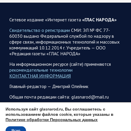
08.08.2026 10:05
Спецоперация
Фронтовая сводка Олега Царева 8 августа 2026 года
Сетевое издание «Интернет газета
«ГЛАС НАРОДА»
397 украинских БПЛА сбито ПВО ночью над 15 субъектами
РФ: Беспилотники сбивали над территориями
Свидетельство о регистрации
СМИ: ЭЛ № ФС 77-
Белгородской, Брянской, Воронежской, Курской, Липецкой,
60030 выдано Федеральной службой по надзору в
Орловской,…
сфере связи, информационных технологий и массовых
коммуникаций 10.12.2014 г. Учредитель — ООО
«Редакция газеты «ГЛАС НАРОДА»
08.08.2026 09:45
Саратовская область
После реализации инвестиционного проекта
На информационном ресурсе (сайте) применяются
Аткарской птицефабрики предприятию необходимо
рекомендательные технологии
помочь с реализацией продукции в сетевых магазинах
КОНТАКТНАЯ ИНФОРМАЦИЯ
Соответствующую задачу обозначил губернатор Роман
Главный-редактор — Дмитрий Олейник
Бусаргин перед министерством сельского хозяйства
Саратовской области. Губернатор Саратовской области
Общая почта редакции сайта: glasnarod@mail.ru
Роман Бусаргин в Аткарске…
ПОДПИСКА
Используя сайт glasnarod.ru, Вы соглашаетесь с
использованием файлов cookie, которые указаны в
08.08.2026 09:04
Саратовская область
Политике обработки Персональных данных
На Кумысной поляне Саратове проводится
Ясно