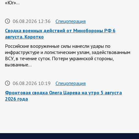
«Юг»…
06.08.2026 12:36
Спецоперация
Сводка военных действий от Минобороны РФ 6
августа. Коротко
Российские вооруженные силы нанесли удары по
инфраструктуре и логистическим узлам, задействованным
ВСУ, в течение суток. Потери украинской стороны,
вызванные…
06.08.2026 10:19
Спецоперация
Фронтовая сводка Олега Царева на утро 5 августа
2026 года
За ночь силами ПВО перехвачены и уничтожены 605
украинских БПЛА: БПЛА сбивали над территориями
Белгородской, Брянской, Владимирской, Воронежской,
Калужской, Курской,…