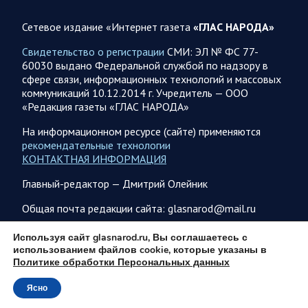
06.08.2026 07:53
Белгородская область
Сетевое издание «Интернет газета
«ГЛАС НАРОДА»
Украинские террористы продолжают убивать мирное
население приграничных районов. Данные на 6 августа
Свидетельство о регистрации
СМИ: ЭЛ № ФС 77-
60030 выдано Федеральной службой по надзору в
За прошедшие сутки армия трусов и убийц, будучи не в
сфере связи, информационных технологий и массовых
силах ничего противопоставить на поле боя, атаковала
коммуникаций 10.12.2014 г. Учредитель — ООО
гражданское население Белгородской…
«Редакция газеты «ГЛАС НАРОДА»
На информационном ресурсе (сайте) применяются
06.08.2026 07:49
Спецоперация
рекомендательные технологии
Сводка на утро 6 августа 2026 года от Двух майоров
КОНТАКТНАЯ ИНФОРМАЦИЯ
В Ярославле после налета перекрыто движение по
Главный-редактор — Дмитрий Олейник
Московскому проспекту, изменена работы общественного
транспорта. Судя по записям с кналов противника, его…
Общая почта редакции сайта: glasnarod@mail.ru
ПОДПИСКА
Используя сайт glasnarod.ru, Вы соглашаетесь с
06.08.2026 07:46
Курская область
использованием файлов cookie, которые указаны в
Политике обработки Персональных данных
Обстановка в Курском приграничье на утро 6 августа
2026 года
Ясно
© 2013 - 2026
5 августа группировка войск «Север» продолжила создание