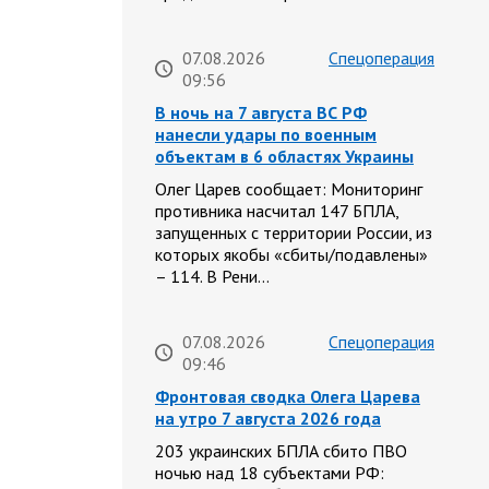
07.08.2026
Спецоперация
09:56
В ночь на 7 августа ВС РФ
нанесли удары по военным
объектам в 6 областях Украины
Олег Царев сообщает: Мониторинг
противника насчитал 147 БПЛА,
запущенных с территории России, из
которых якобы «сбиты/подавлены»
– 114. В Рени…
07.08.2026
Спецоперация
09:46
Фронтовая сводка Олега Царева
на утро 7 августа 2026 года
203 украинских БПЛА сбито ПВО
ночью над 18 субъектами РФ: