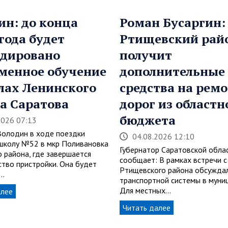
ин: до конца
Роман Бусаргин:
 года будет
Ртищевский рай
дировано
получит
менное обучение
дополнительные
лах Ленинского
средства на рем
а Саратова
дорог из областн
бюджета
2026 07:13
Володин в ходе поездки
04.08.2026 12:10
школу №52 в мкр Поливановка
Губернатор Саратовской обла
о района, где завершается
сообщает: В рамках встречи с
ство пристройки. Она будет
Ртищевского района обсуждал
…
транспортной системы в муни
Для местных…
алее
Читать далее