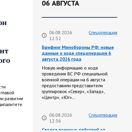
06 АВГУСТА
он
06.08.2026
Спецоперация
12:52
Брифинг Минобороны РФ: новые
онт
данные о ходе спецоперации 6
ого
августа 2026 года
Новую информацию о ходе
проведения ВС РФ специальной
военной операции на 6 августа
предоставили представители
сти
группировок «Север», «Запад»,
 главой
«Центр», «Юг»…
и развитие
ципалитете.
06.08.2026
Спецоперация
12:36
Сводка военных действий от