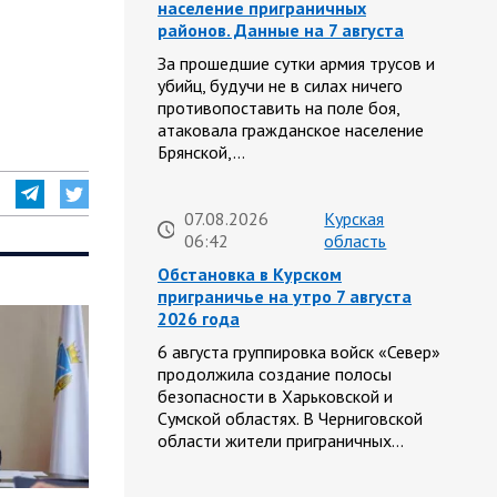
население приграничных
районов. Данные на 7 августа
За прошедшие сутки армия трусов и
убийц, будучи не в силах ничего
противопоставить на поле боя,
атаковала гражданское население
Брянской,…
07.08.2026
Курская
06:42
область
Обстановка в Курском
приграничье на утро 7 августа
2026 года
6 августа группировка войск «Север»
продолжила создание полосы
безопасности в Харьковской и
Сумской областях. В Черниговской
области жители приграничных…