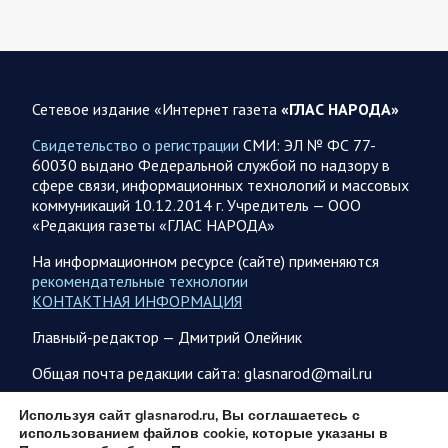
08.08.2026 10:09
Спецоперация
В ночь 8 августа ВС РФ нанесли удары по объектам в 8
областях Украины
Сетевое издание «Интернет газета
«ГЛАС НАРОДА»
Олег Царев сообщает: Мониторинг противника насчитал
151 БПЛА, запущенный с территории России, из которых
Свидетельство о регистрации
СМИ: ЭЛ № ФС 77-
якобы «сбиты/подавлены» – 135. В Киеве…
60030 выдано Федеральной службой по надзору в
сфере связи, информационных технологий и массовых
коммуникаций 10.12.2014 г. Учредитель — ООО
08.08.2026 10:05
Спецоперация
«Редакция газеты «ГЛАС НАРОДА»
Фронтовая сводка Олега Царева 8 августа 2026 года
На информационном ресурсе (сайте) применяются
397 украинских БПЛА сбито ПВО ночью над 15 субъектами
рекомендательные технологии
РФ: Беспилотники сбивали над территориями
КОНТАКТНАЯ ИНФОРМАЦИЯ
Белгородской, Брянской, Воронежской, Курской, Липецкой,
Орловской,…
Главный-редактор — Дмитрий Олейник
Общая почта редакции сайта: glasnarod@mail.ru
08.08.2026 09:45
Саратовская область
ПОДПИСКА
Используя сайт glasnarod.ru, Вы соглашаетесь с
После реализации инвестиционного проекта
использованием файлов cookie, которые указаны в
Аткарской птицефабрики предприятию необходимо