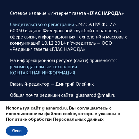
В ночь на 7 августа ВС РФ нанесли удары по военным
объектам в 6 областях Украины
Сетевое издание «Интернет газета
«ГЛАС НАРОДА»
Олег Царев сообщает: Мониторинг противника насчитал
Свидетельство о регистрации
СМИ: ЭЛ № ФС 77-
147 БПЛА, запущенных с территории России, из которых
60030 выдано Федеральной службой по надзору в
якобы «сбиты/подавлены» – 114. В Рени…
сфере связи, информационных технологий и массовых
коммуникаций 10.12.2014 г. Учредитель — ООО
«Редакция газеты «ГЛАС НАРОДА»
07.08.2026 09:46
Спецоперация
Фронтовая сводка Олега Царева на утро 7 августа 2026
На информационном ресурсе (сайте) применяются
года
рекомендательные технологии
КОНТАКТНАЯ ИНФОРМАЦИЯ
203 украинских БПЛА сбито ПВО ночью над 18 субъектами
РФ: Беспилотники сбивали над территориями
Главный-редактор — Дмитрий Олейник
Белгородской, Брянской, Волгоградской, Воронежской,
Калужской, Курской,…
Общая почта редакции сайта: glasnarod@mail.ru
ПОДПИСКА
Используя сайт glasnarod.ru, Вы соглашаетесь с
07.08.2026 07:48
Спецоперация
использованием файлов cookie, которые указаны в
Политике обработки Персональных данных
Сводка на утро 7 августа 2026 года от Двух майоров
За прошедшие сутки Минобороны России сообщило о
Ясно
© 2013 - 2026
1150 сбитых оад нашими регионами БПЛА противника.