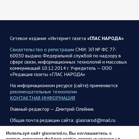
полосы безопасности в Харьковской и Сумской областях.
Жители Харьковской и Сумской областей…
08 АВГУСТА
Сетевое издание «Интернет газета
«ГЛАС НАРОДА»
Свидетельство о регистрации
СМИ: ЭЛ № ФС 77-
60030 выдано Федеральной службой по надзору в
08.08.2026 20:10
Украина
сфере связи, информационных технологий и массовых
Олег Царев об Украине 8 августа
коммуникаций 10.12.2014 г. Учредитель — ООО
«Редакция газеты «ГЛАС НАРОДА»
Зеленский совершает первый за время пребывания у власти
визит в Сербию. На пресс-конференции президент этой
На информационном ресурсе (сайте) применяются
страны Вучич воздержался от прямых…
рекомендательные технологии
КОНТАКТНАЯ ИНФОРМАЦИЯ
08.08.2026 12:35
Спецоперация
Главный-редактор — Дмитрий Олейник
Брифинг Минобороны РФ: новые данные о ходе
Общая почта редакции сайта: glasnarod@mail.ru
спецоперации 8 августа 2026 года
Новую информацию о ходе проведения ВС РФ
ПОДПИСКА
Используя сайт glasnarod.ru, Вы соглашаетесь с
специальной военной операции на 8 августа предоставили
использованием файлов cookie, которые указаны в