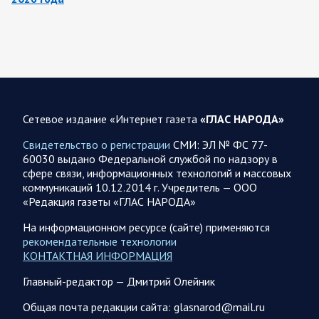
За ночь силами ПВО перехвачены и уничтожены 605
украинских БПЛА: БПЛА сбивали над территориями
Белгородской, Брянской, Владимирской, Воронежской,
Калужской, Курской,…
06.08.2026 07:53
Белгородская область
Сетевое издание «Интернет газета
«ГЛАС НАРОДА»
Украинские террористы продолжают убивать мирное
население приграничных районов. Данные на 6 августа
Свидетельство о регистрации
СМИ: ЭЛ № ФС 77-
60030 выдано Федеральной службой по надзору в
За прошедшие сутки армия трусов и убийц, будучи не в
сфере связи, информационных технологий и массовых
силах ничего противопоставить на поле боя, атаковала
коммуникаций 10.12.2014 г. Учредитель — ООО
гражданское население Белгородской…
«Редакция газеты «ГЛАС НАРОДА»
На информационном ресурсе (сайте) применяются
06.08.2026 07:49
Спецоперация
рекомендательные технологии
Сводка на утро 6 августа 2026 года от Двух майоров
КОНТАКТНАЯ ИНФОРМАЦИЯ
В Ярославле после налета перекрыто движение по
Главный-редактор — Дмитрий Олейник
Московскому проспекту, изменена работы общественного
транспорта. Судя по записям с кналов противника, его…
Общая почта редакции сайта: glasnarod@mail.ru