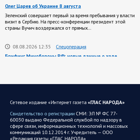
Олег Царев об Украине 8 августа
Зеленский совершает первый за время пребывания у власти
визит в Сербию. На пресс-конференции президент этой
страны Вучич воздержался от прямых…
08.08.2026 12:35
Спецоперация
Брифинг Минобороны РФ: новые данные о ходе
спецоперации 8 августа 2026 года
Новую информацию о ходе проведения ВС РФ
специальной военной операции на 8 августа предоставили
представители группировок «Север», «Запад», «Центр»,
«Юг»…
Сетевое издание «Интернет газета
«ГЛАС НАРОДА»
08.08.2026 12:12
Спецоперация
Свидетельство о регистрации
СМИ: ЭЛ № ФС 77-
Сводка военных действий от Минобороны РФ 8
60030 выдано Федеральной службой по надзору в
августа. Коротко
сфере связи, информационных технологий и массовых
коммуникаций 10.12.2014 г. Учредитель — ООО
Группировка войск «Север» взяла под контроль населенный
«Редакция газеты «ГЛАС НАРОДА»