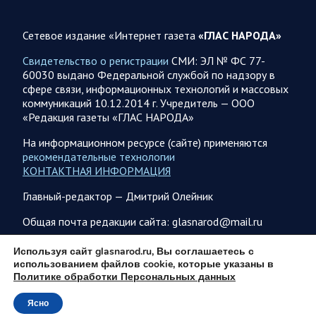
«Юг»…
Сетевое издание «Интернет газета
«ГЛАС НАРОДА»
08.08.2026 12:12
Спецоперация
Свидетельство о регистрации
СМИ: ЭЛ № ФС 77-
Сводка военных действий от Минобороны РФ 8
60030 выдано Федеральной службой по надзору в
августа. Коротко
сфере связи, информационных технологий и массовых
коммуникаций 10.12.2014 г. Учредитель — ООО
Группировка войск «Север» взяла под контроль населенный
«Редакция газеты «ГЛАС НАРОДА»
пункт Ивановка в Харьковской области. Российские
вооруженные силы за последние сутки поразили…
На информационном ресурсе (сайте) применяются
рекомендательные технологии
КОНТАКТНАЯ ИНФОРМАЦИЯ
08.08.2026 10:09
Спецоперация
Главный-редактор — Дмитрий Олейник
В ночь 8 августа ВС РФ нанесли удары по объектам в 8
областях Украины
Общая почта редакции сайта: glasnarod@mail.ru
Олег Царев сообщает: Мониторинг противника насчитал
151 БПЛА, запущенный с территории России, из которых
ПОДПИСКА
Используя сайт glasnarod.ru, Вы соглашаетесь с
якобы «сбиты/подавлены» – 135. В Киеве…
использованием файлов cookie, которые указаны в
Политике обработки Персональных данных
Ясно
08.08.2026 10:05
Спецоперация
© 2013 - 2026