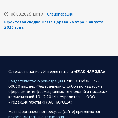
06.08.2026 10:19
Спецоперация
Фронтовая сводка Олега Царева на утро 5 августа
2026 года
За ночь силами ПВО перехвачены и уничтожены 605
украинских БПЛА: БПЛА сбивали над территориями
Белгородской, Брянской, Владимирской, Воронежской,
Калужской, Курской,…
06.08.2026 07:53
Белгородская область
Сетевое издание «Интернет газета
«ГЛАС НАРОДА»
Украинские террористы продолжают убивать мирное
население приграничных районов. Данные на 6 августа
Свидетельство о регистрации
СМИ: ЭЛ № ФС 77-
60030 выдано Федеральной службой по надзору в
За прошедшие сутки армия трусов и убийц, будучи не в
сфере связи, информационных технологий и массовых
силах ничего противопоставить на поле боя, атаковала
коммуникаций 10.12.2014 г. Учредитель — ООО
гражданское население Белгородской…
«Редакция газеты «ГЛАС НАРОДА»
На информационном ресурсе (сайте) применяются
06.08.2026 07:49
Спецоперация
рекомендательные технологии