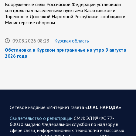
Вооружённые силы Российской Федерации установили
контроль над населёнными пунктами Васютинское и
Торецкое в Донецкой Народной Республике, сообщили в
Министерстве обороны…
09.08.2026 08:23
Курская область
Обстановка в Курском приграничье на утро 9 августа
2026 года
8 августа группировка войск «Север» продолжила создание
полосы безопасности в Харьковской и Сумской областях.
Жители Харьковской и Сумской областей…
08 АВГУСТА
Сетевое издание «Интернет газета
«ГЛАС НАРОДА»
Свидетельство о регистрации
СМИ: ЭЛ № ФС 77-
60030 выдано Федеральной службой по надзору в
08.08.2026 20:10
Украина
сфере связи, информационных технологий и массовых
Олег Царев об Украине 8 августа