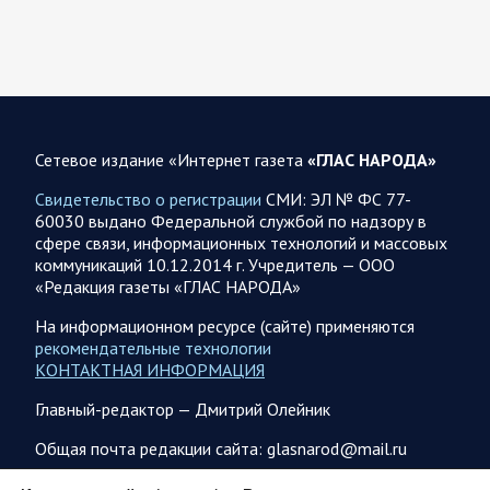
спецоперации 8 августа 2026 года
Новую информацию о ходе проведения ВС РФ
специальной военной операции на 8 августа предоставили
представители группировок «Север», «Запад», «Центр»,
«Юг»…
Сетевое издание «Интернет газета
«ГЛАС НАРОДА»
08.08.2026 12:12
Спецоперация
Свидетельство о регистрации
СМИ: ЭЛ № ФС 77-
Сводка военных действий от Минобороны РФ 8
60030 выдано Федеральной службой по надзору в
августа. Коротко
сфере связи, информационных технологий и массовых
коммуникаций 10.12.2014 г. Учредитель — ООО
Группировка войск «Север» взяла под контроль населенный
«Редакция газеты «ГЛАС НАРОДА»
пункт Ивановка в Харьковской области. Российские
вооруженные силы за последние сутки поразили…
На информационном ресурсе (сайте) применяются
рекомендательные технологии
КОНТАКТНАЯ ИНФОРМАЦИЯ
08.08.2026 10:09
Спецоперация
Главный-редактор — Дмитрий Олейник
В ночь 8 августа ВС РФ нанесли удары по объектам в 8
областях Украины
Общая почта редакции сайта: glasnarod@mail.ru
Олег Царев сообщает: Мониторинг противника насчитал
ПОДПИСКА