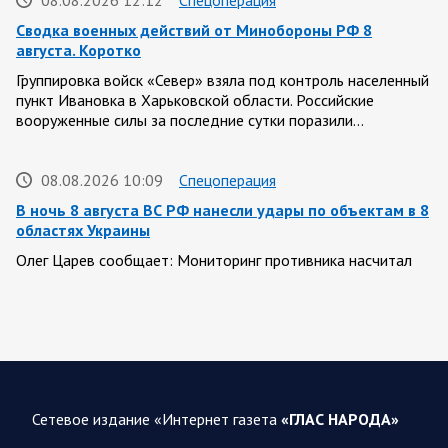
Сводка военных действий от Минобороны РФ 8
августа. Коротко
Группировка войск «Север» взяла под контроль населенный
пункт Ивановка в Харьковской области. Российские
вооруженные силы за последние сутки поразили…
08.08.2026 10:09
Спецоперация
В ночь 8 августа ВС РФ нанесли удары по объектам в 8
областях Украины
Олег Царев сообщает: Мониторинг противника насчитал
151 БПЛА, запущенный с территории России, из которых
якобы «сбиты/подавлены» – 135. В Киеве…
08.08.2026 10:05
Спецоперация
Фронтовая сводка Олега Царева 8 августа 2026 года
Сетевое издание «Интернет газета
«ГЛАС НАРОДА»
397 украинских БПЛА сбито ПВО ночью над 15 субъектами
РФ: Беспилотники сбивали над территориями