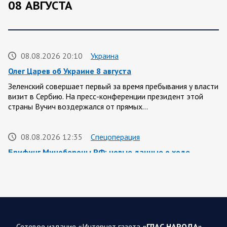
08 АВГУСТА
08.08.2026 20:10
Украина
Олег Царев об Украине 8 августа
Зеленский совершает первый за время пребывания у власти
визит в Сербию. На пресс-конференции президент этой
страны Вучич воздержался от прямых…
08.08.2026 12:35
Спецоперация
Брифинг Минобороны РФ: новые данные о ходе
спецоперации 8 августа 2026 года
Новую информацию о ходе проведения ВС РФ
специальной военной операции на 8 августа предоставили
представители группировок «Север», «Запад», «Центр»,
«Юг»…
Сетевое издание «Интернет газета
«ГЛАС НАРОДА»