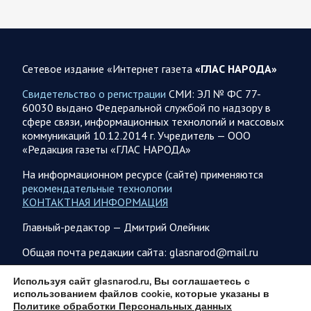
08 АВГУСТА
Сетевое издание «Интернет газета
«ГЛАС НАРОДА»
Свидетельство о регистрации
СМИ: ЭЛ № ФС 77-
60030 выдано Федеральной службой по надзору в
08.08.2026 20:10
Украина
сфере связи, информационных технологий и массовых
Олег Царев об Украине 8 августа
коммуникаций 10.12.2014 г. Учредитель — ООО
«Редакция газеты «ГЛАС НАРОДА»
Зеленский совершает первый за время пребывания у власти
визит в Сербию. На пресс-конференции президент этой
На информационном ресурсе (сайте) применяются
страны Вучич воздержался от прямых…
рекомендательные технологии
КОНТАКТНАЯ ИНФОРМАЦИЯ
08.08.2026 12:35
Спецоперация
Главный-редактор — Дмитрий Олейник
Брифинг Минобороны РФ: новые данные о ходе
Общая почта редакции сайта: glasnarod@mail.ru
спецоперации 8 августа 2026 года
Новую информацию о ходе проведения ВС РФ
ПОДПИСКА
Используя сайт glasnarod.ru, Вы соглашаетесь с
специальной военной операции на 8 августа предоставили
использованием файлов cookie, которые указаны в
представители группировок «Север», «Запад», «Центр»,
Политике обработки Персональных данных