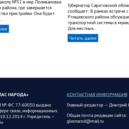
школу №52 в мкр Поливановка
Губернатор Саратовской обла
о района, где завершается
сообщает: В рамках встречи с
ство пристройки. Она будет
Ртищевского района обсуждал
…
транспортной системы в муни
Для местных…
алее
Читать далее
ЛАС НАРОДА»
КОНТАКТНАЯ ИНФОРМАЦИЯ
 № ФС 77-60030 выдано
Главный-редактор — Дмитрий 
фере связи, информационных
Общая почта редакции сайта:
10.12.2014 г. Учредитель —
glasnarod@mail.ru
А»