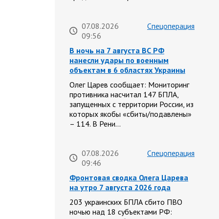
07.08.2026
Спецоперация
09:56
В ночь на 7 августа ВС РФ
нанесли удары по военным
объектам в 6 областях Украины
Олег Царев сообщает: Мониторинг
противника насчитал 147 БПЛА,
запущенных с территории России, из
которых якобы «сбиты/подавлены»
– 114. В Рени…
07.08.2026
Спецоперация
09:46
Фронтовая сводка Олега Царева
на утро 7 августа 2026 года
203 украинских БПЛА сбито ПВО
ночью над 18 субъектами РФ: