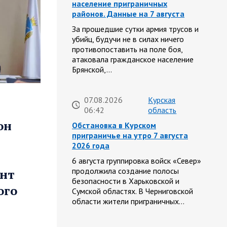
население приграничных
районов. Данные на 7 августа
За прошедшие сутки армия трусов и
убийц, будучи не в силах ничего
противопоставить на поле боя,
атаковала гражданское население
Брянской,…
07.08.2026
Курская
06:42
область
он
Обстановка в Курском
приграничье на утро 7 августа
2026 года
6 августа группировка войск «Север»
продолжила создание полосы
онт
безопасности в Харьковской и
ого
Сумской областях. В Черниговской
области жители приграничных…