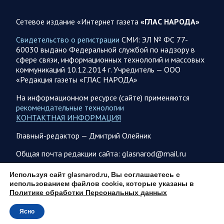
Аткарской птицефабрики предприятию необходимо
помочь с реализацией продукции в сетевых магазинах
Сетевое издание «Интернет газета
«ГЛАС НАРОДА»
Соответствующую задачу обозначил губернатор Роман
Свидетельство о регистрации
СМИ: ЭЛ № ФС 77-
Бусаргин перед министерством сельского хозяйства
60030 выдано Федеральной службой по надзору в
Саратовской области. Губернатор Саратовской области
сфере связи, информационных технологий и массовых
Роман Бусаргин в Аткарске…
коммуникаций 10.12.2014 г. Учредитель — ООО
«Редакция газеты «ГЛАС НАРОДА»
08.08.2026 09:04
Саратовская область
На информационном ресурсе (сайте) применяются
На Кумысной поляне Саратове проводится
рекомендательные технологии
дератизация
КОНТАКТНАЯ ИНФОРМАЦИЯ
Как сообщили в министерстве природных ресурсов и
Главный-редактор — Дмитрий Олейник
экологии области, обработку территории отравляющим
веществом планируется произвести с 7 по 10 августа…
Общая почта редакции сайта: glasnarod@mail.ru
ПОДПИСКА
Используя сайт glasnarod.ru, Вы соглашаетесь с
08.08.2026 08:34
Саратовская область
использованием файлов cookie, которые указаны в
Политике обработки Персональных данных
Бусаргин: Уважаемые спортсмены, тренеры, участники
физкультурного движения, ветераны и любители
Ясно
© 2013 - 2026
спорта! Поздравляю вас с Днем физкультурника