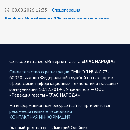
08.08.2026 12:35
Спецоперация
Брифинг Минобороны РФ: новые данные о ходе
спецоперации 8 августа 2026 года
Новую информацию о ходе проведения ВС РФ
специальной военной операции на 8 августа предоставили
представители группировок «Север», «Запад», «Центр»,
«Юг»…
Сетевое издание «Интернет газета
«ГЛАС НАРОДА»
08.08.2026 12:12
Спецоперация
Свидетельство о регистрации
СМИ: ЭЛ № ФС 77-
Сводка военных действий от Минобороны РФ 8
60030 выдано Федеральной службой по надзору в
августа. Коротко
сфере связи, информационных технологий и массовых
коммуникаций 10.12.2014 г. Учредитель — ООО
Группировка войск «Север» взяла под контроль населенный
«Редакция газеты «ГЛАС НАРОДА»
пункт Ивановка в Харьковской области. Российские
вооруженные силы за последние сутки поразили…
На информационном ресурсе (сайте) применяются
рекомендательные технологии
КОНТАКТНАЯ ИНФОРМАЦИЯ
08.08.2026 10:09
Спецоперация
Главный-редактор — Дмитрий Олейник
В ночь 8 августа ВС РФ нанесли удары по объектам в 8