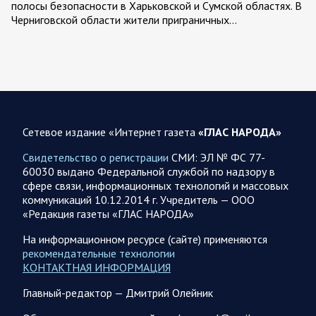
полосы безопасности в Харьковской и Сумской областях. В
Черниговской области жители приграничных…
06 АВГУСТА
Сетевое издание «Интернет газета
«ГЛАС НАРОДА»
06.08.2026 12:52
Спецоперация
Брифинг Минобороны РФ: новые данные о ходе
Свидетельство о регистрации
СМИ: ЭЛ № ФС 77-
спецоперации 6 августа 2026 года
60030 выдано Федеральной службой по надзору в
сфере связи, информационных технологий и массовых
Новую информацию о ходе проведения ВС РФ
коммуникаций 10.12.2014 г. Учредитель — ООО
специальной военной операции на 6 августа предоставили
«Редакция газеты «ГЛАС НАРОДА»
представители группировок «Север», «Запад», «Центр»,
«Юг»…
На информационном ресурсе (сайте) применяются
рекомендательные технологии
КОНТАКТНАЯ ИНФОРМАЦИЯ
06.08.2026 12:36
Спецоперация
Главный-редактор — Дмитрий Олейник
Сводка военных действий от Минобороны РФ 6
августа. Коротко