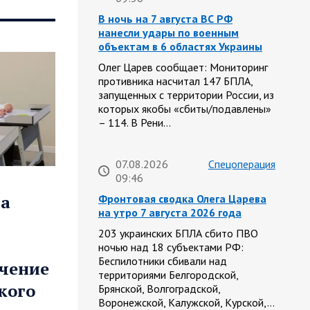
В ночь на 7 августа ВС РФ
нанесли удары по военным
объектам в 6 областях Украины
Олег Царев сообщает: Мониторинг
противника насчитал 147 БПЛА,
запущенных с территории России, из
которых якобы «сбиты/подавлены»
– 114. В Рени…
07.08.2026
Спецоперация
09:46
ца
Фронтовая сводка Олега Царева
на утро 7 августа 2026 года
203 украинских БПЛА сбито ПВО
ночью над 18 субъектами РФ:
Беспилотники сбивали над
чение
территориями Белгородской,
кого
Брянской, Волгоградской,
Воронежской, Калужской, Курской,…