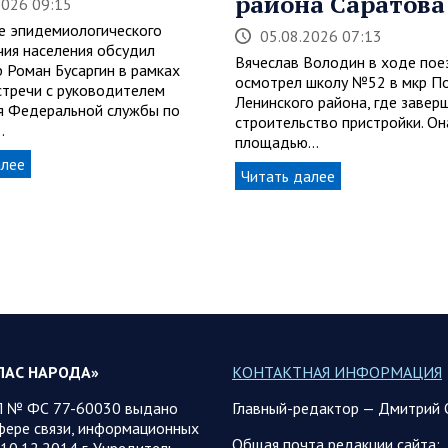
района Саратова
2026 09:15
е эпидемиологического
05.08.2026 07:13
чия населения обсудил
Вячеслав Володин в ходе пое
р Роман Бусаргин в рамках
осмотрел школу №52 в мкр П
стречи с руководителем
Ленинского района, где завер
я Федеральной службы по
строительство пристройки. Он
…
площадью…
алее
Читать далее
ЛАС НАРОДА»
КОНТАКТНАЯ ИНФОРМАЦИЯ
 № ФС 77-60030 выдано
Главный-редактор — Дмитрий 
фере связи, информационных
Общая почта редакции сайта:
10.12.2014 г. Учредитель —