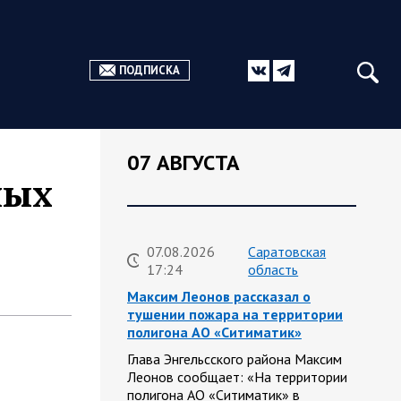
ПОДПИСКА
07 АВГУСТА
ных
07.08.2026
Саратовская
17:24
область
Максим Леонов рассказал о
тушении пожара на территории
полигона АО «Ситиматик»
Глава Энгельсского района Максим
Леонов сообщает: «На территории
полигона АО «Ситиматик» в