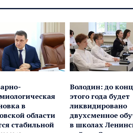
арно-
Володин: до кон
миологическая
этого года будет
новка в
ликвидировано
овской области
двухсменное обу
тся стабильной
в школах Ленинс