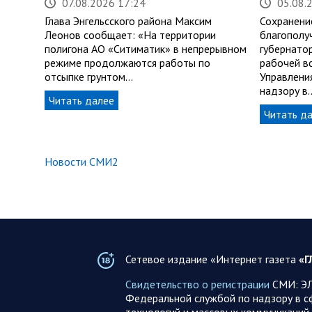
07.08.2026 17:24
05.08.
Глава Энгельсского района Максим
Сохранени
Леонов сообщает: «На территории
благополу
полигона АО «Ситиматик» в непрерывном
губернато
режиме продолжаются работы по
рабочей в
отсыпке грунтом…
Управлени
надзору в
Читать далее
Читать д
Новости СМИ2
Сетевое издание «Интернет газета
«Г
Свидетельство о регистрации
СМИ: ЭЛ
Федеральной службой по надзору в с
технологий и массовых коммуникаций 