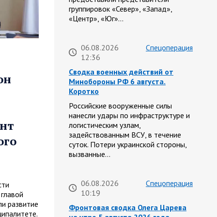
группировок «Север», «Запад»,
«Центр», «Юг»…
06.08.2026
Спецоперация
12:36
Сводка военных действий от
он
Минобороны РФ 6 августа.
Коротко
Российские вооруженные силы
нанесли удары по инфраструктуре и
онт
логистическим узлам,
задействованным ВСУ, в течение
ого
суток. Потери украинской стороны,
вызванные…
06.08.2026
Спецоперация
сти
10:19
 главой
и развитие
Фронтовая сводка Олега Царева
ципалитете.