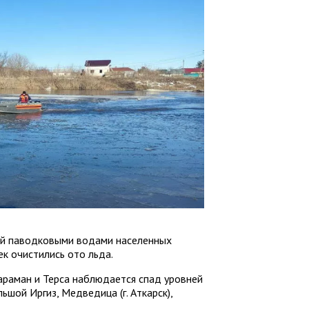
ий паводковыми водами населенных
ек очистились ото льда.
Караман и Терса наблюдается спад уровней
ьшой Иргиз, Медведица (г. Аткарск),