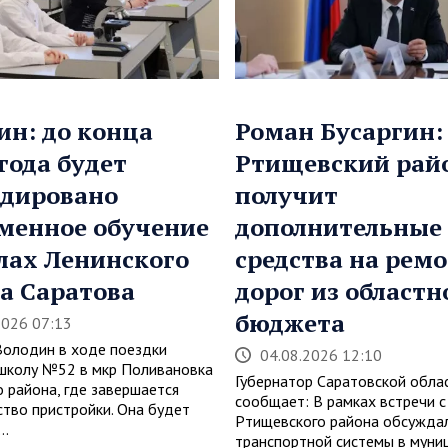
ин: до конца
Роман Бусаргин:
 года будет
Ртищевский рай
дировано
получит
менное обучение
дополнительные
лах Ленинского
средства на рем
а Саратова
дорог из областн
бюджета
2026 07:13
Володин в ходе поездки
04.08.2026 12:10
школу №52 в мкр Поливановка
Губернатор Саратовской обла
о района, где завершается
сообщает: В рамках встречи с
ство пристройки. Она будет
Ртищевского района обсуждал
…
транспортной системы в муни