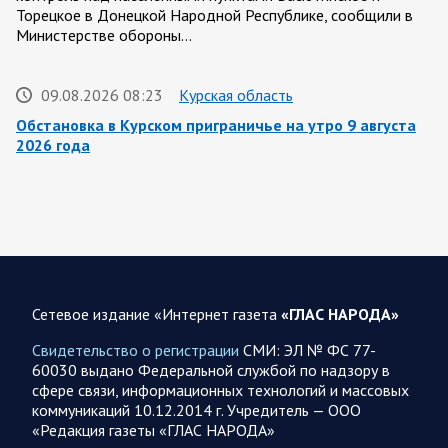
Торецкое в Донецкой Народной Республике, сообщили в
Министерстве обороны…
09.08.2026 08:23
Курская область
Обстановка в Курском приграничье на утро 9 августа
2026 года
8 августа группировка войск «Север» продолжила создание
полосы безопасности в Харьковской и Сумской областях.
Жители Харьковской и Сумской областей…
08 АВГУСТА
Сетевое издание «Интернет газета
«ГЛАС НАРОДА»
Свидетельство о регистрации
СМИ: ЭЛ № ФС 77-
60030 выдано Федеральной службой по надзору в
08.08.2026 20:10
Украина
сфере связи, информационных технологий и массовых
Олег Царев об Украине 8 августа
коммуникаций 10.12.2014 г. Учредитель — ООО
«Редакция газеты «ГЛАС НАРОДА»
Зеленский совершает первый за время пребывания у власти