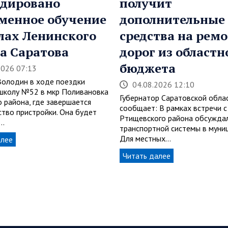
дировано
получит
менное обучение
дополнительные
лах Ленинского
средства на рем
а Саратова
дорог из областн
бюджета
2026 07:13
Володин в ходе поездки
04.08.2026 12:10
школу №52 в мкр Поливановка
Губернатор Саратовской обла
о района, где завершается
сообщает: В рамках встречи с
ство пристройки. Она будет
Ртищевского района обсуждал
…
транспортной системы в муни
Для местных…
алее
Читать далее