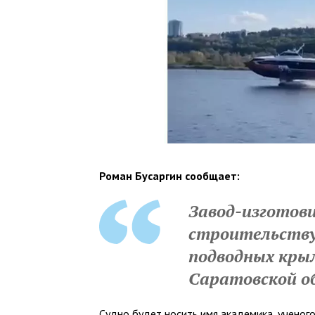
Роман Бусаргин сообщает:
Завод-изготов
строительству
подводных кры
Саратовской о
Судно будет носить имя академика, ученого