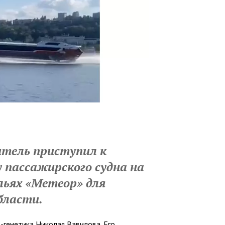
итель приступил к
 пассажирского судна на
льях «Метеор» для
бласти.
-генетика Николая Вавилова. Его