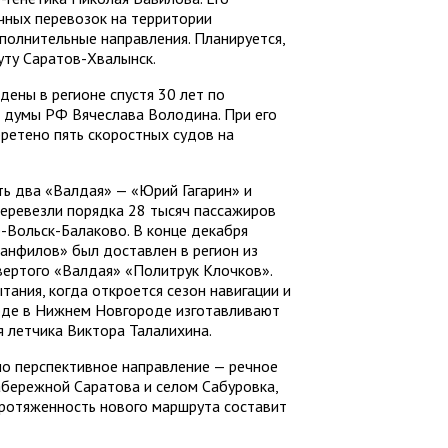
чных перевозок на территории
полнительные направления. Планируется,
уту Саратов-Хвалынск.
ены в регионе спустя 30 лет по
 думы РФ Вячеслава Володина. При его
ретено пять скоростных судов на
ть два «Валдая» — «Юрий Гагарин» и
перевезли порядка 28 тысяч пассажиров
-Вольск-Балаково. В конце декабря
анфилов» был доставлен в регион из
вертого «Валдая» «Политрук Клочков».
ания, когда откроется сезон навигации и
аводе в Нижнем Новгороде изготавливают
я летчика Виктора Талалихина.
но перспективное направление — речное
абережной Саратова и селом Сабуровка,
протяженность нового маршрута составит