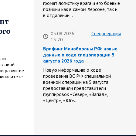
громят логистику врага и его боевые
позиции как в самом Херсоне, так и
в отдалении…
онт
ого
05.08.2026
Спецоперация
13:20
Брифинг Минобороны РФ: новые
данные о ходе спецоперации 5
сти
августа 2026 года
 главой
Новую информацию о ходе
и развитие
проведения ВС РФ специальной
ципалитете.
военной операции на 5 августа
предоставили представители
группировок «Север», «Запад»,
«Центр», «Юг»…
05.08.2026
Спецоперация
13:11
Сводка военных действий от