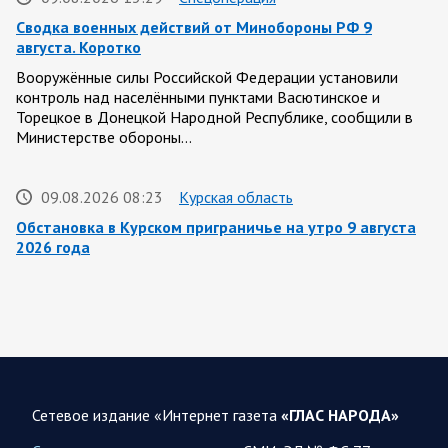
Сводка военных действий от Минобороны РФ 9
августа. Коротко
Вооружённые силы Российской Федерации установили
контроль над населёнными пунктами Васютинское и
Торецкое в Донецкой Народной Республике, сообщили в
Министерстве обороны…
09.08.2026 08:23
Курская область
Обстановка в Курском приграничье на утро 9 августа
2026 года
8 августа группировка войск «Север» продолжила создание
полосы безопасности в Харьковской и Сумской областях.
Жители Харьковской и Сумской областей…
08 АВГУСТА
Сетевое издание «Интернет газета
«ГЛАС НАРОДА»