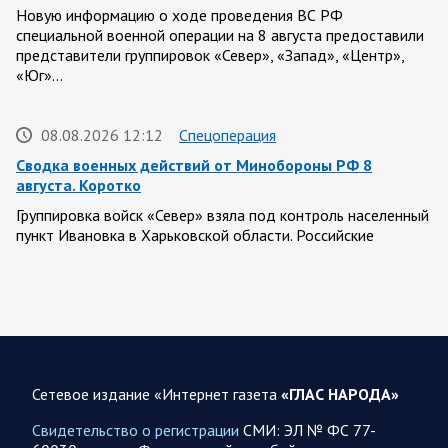
Новую информацию о ходе проведения ВС РФ
специальной военной операции на 8 августа предоставили
представители группировок «Север», «Запад», «Центр»,
«Юг»…
08.08.2026 12:12
Спецоперация
Сводка военных действий от Минобороны РФ 8
августа. Коротко
Группировка войск «Север» взяла под контроль населенный
пункт Ивановка в Харьковской области. Российские
вооруженные силы за последние сутки поразили…
08.08.2026 10:09
Спецоперация
В ночь 8 августа ВС РФ нанесли удары по объектам в 8
областях Украины
Сетевое издание «Интернет газета
«ГЛАС НАРОДА»
Олег Царев сообщает: Мониторинг противника насчитал
151 БПЛА, запущенный с территории России, из которых
Свидетельство о регистрации
СМИ: ЭЛ № ФС 77-
якобы «сбиты/подавлены» – 135. В Киеве…