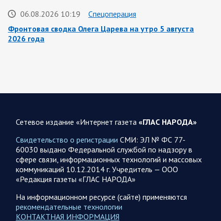
06.08.2026 10:19
Спецоперация
Фронтовая сводка Олега Царева на утро 5 августа
2026 года
За ночь силами ПВО перехвачены и уничтожены 605
украинских БПЛА: БПЛА сбивали над территориями
Белгородской, Брянской, Владимирской, Воронежской,
Калужской, Курской,…
06.08.2026 07:53
Белгородская область
Сетевое издание «Интернет газета
«ГЛАС НАРОДА»
Украинские террористы продолжают убивать мирное
население приграничных районов. Данные на 6 августа
Свидетельство о регистрации
СМИ: ЭЛ № ФС 77-
60030 выдано Федеральной службой по надзору в
За прошедшие сутки армия трусов и убийц, будучи не в
сфере связи, информационных технологий и массовых
силах ничего противопоставить на поле боя, атаковала
коммуникаций 10.12.2014 г. Учредитель — ООО
гражданское население Белгородской…
«Редакция газеты «ГЛАС НАРОДА»
На информационном ресурсе (сайте) применяются
06.08.2026 07:49
Спецоперация
рекомендательные технологии
Сводка на утро 6 августа 2026 года от Двух майоров
КОНТАКТНАЯ ИНФОРМАЦИЯ