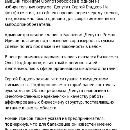
Бывший техникум Облпотребсоюза в одном из
избирательных округов. Депутат Сергей Гладков На
фото)отметил, что объект прошёл через череду сделок,
что, возможно, было сделано для сокрытия конечного
выгодоприобретателя.
Административное здание в Балаково. Депутат Роман
Ирисов поставил под сомнение соразмерность суммы
сделки по его продаже и её законность в целом.
В центре внимания парламентариев оказался бизнесмен
Олег Подборонов, известный в регионе своей
деятельностью в сфере организации школьного питания.
Сергей Гладков заявил, что ситуацию с имуществом
связывают с Подбороновым, который ранее состоял в
руководстве Облпотребсоюза. Депутат напомнил о
«многочисленных нареканиях» к качеству работы
аффилированных бизнесмену структур, поставляющих
питание в школы области.
Роман Ирисов также указал на предпринимателя,
подчеркнув, что для балаковцев он известен именно
бизнесом в сфере школьного питания, к которому ранее