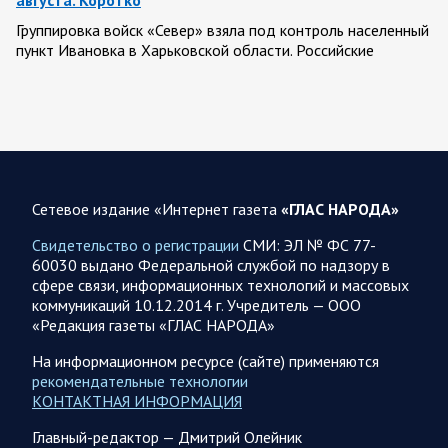
августа. Коротко
Группировка войск «Север» взяла под контроль населенный
пункт Ивановка в Харьковской области. Российские
вооруженные силы за последние сутки поразили…
08.08.2026 10:09
Спецоперация
В ночь 8 августа ВС РФ нанесли удары по объектам в 8
областях Украины
Сетевое издание «Интернет газета
«ГЛАС НАРОДА»
Олег Царев сообщает: Мониторинг противника насчитал
151 БПЛА, запущенный с территории России, из которых
Свидетельство о регистрации
СМИ: ЭЛ № ФС 77-
якобы «сбиты/подавлены» – 135. В Киеве…
60030 выдано Федеральной службой по надзору в
сфере связи, информационных технологий и массовых
коммуникаций 10.12.2014 г. Учредитель — ООО
08.08.2026 10:05
Спецоперация
«Редакция газеты «ГЛАС НАРОДА»
Фронтовая сводка Олега Царева 8 августа 2026 года
На информационном ресурсе (сайте) применяются
397 украинских БПЛА сбито ПВО ночью над 15 субъектами
рекомендательные технологии
РФ: Беспилотники сбивали над территориями
КОНТАКТНАЯ ИНФОРМАЦИЯ
Белгородской, Брянской, Воронежской, Курской, Липецкой,
Орловской,…
Главный-редактор — Дмитрий Олейник