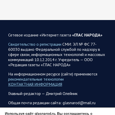
не сможет продолжать конфликт…
07.08.2026 09:56
Спецоперация
В ночь на 7 августа ВС РФ нанесли удары по военным
объектам в 6 областях Украины
Сетевое издание «Интернет газета
«ГЛАС НАРОДА»
Олег Царев сообщает: Мониторинг противника насчитал
Свидетельство о регистрации
СМИ: ЭЛ № ФС 77-
147 БПЛА, запущенных с территории России, из которых
60030 выдано Федеральной службой по надзору в
якобы «сбиты/подавлены» – 114. В Рени…
сфере связи, информационных технологий и массовых
коммуникаций 10.12.2014 г. Учредитель — ООО
«Редакция газеты «ГЛАС НАРОДА»
07.08.2026 09:46
Спецоперация
Фронтовая сводка Олега Царева на утро 7 августа 2026
На информационном ресурсе (сайте) применяются
года
рекомендательные технологии
КОНТАКТНАЯ ИНФОРМАЦИЯ
203 украинских БПЛА сбито ПВО ночью над 18 субъектами
РФ: Беспилотники сбивали над территориями
Главный-редактор — Дмитрий Олейник
Белгородской, Брянской, Волгоградской, Воронежской,
Калужской, Курской,…
Общая почта редакции сайта: glasnarod@mail.ru
ПОДПИСКА
Используя сайт glasnarod.ru, Вы соглашаетесь с