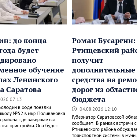
ин: до конца
Роман Бусаргин:
 года будет
Ртищевский рай
дировано
получит
менное обучение
дополнительные
лах Ленинского
средства на рем
а Саратова
дорог из областн
бюджета
2026 07:13
Володин в ходе поездки
04.08.2026 12:10
школу №52 в мкр Поливановка
Губернатор Саратовской обла
о района, где завершается
сообщает: В рамках встречи с
ство пристройки. Она будет
Ртищевского района обсуждал
…
транспортной системы в муни