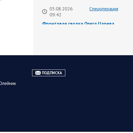
05.08.2026
Спецоперация
09:42
Фронтовая сводка Олега Царева
на утро 5 августа 2026 года
475 украинских БПЛА ночью сбито
ПВО над 17 субъектами РФ:
Беспилотники сбивали над
территориями Белгородской,
Брянской, Воронежской, Калужской,
Курской, Липецкой,…
ПОДПИСКА
Олейник
05.08.2026
Саратовская
09:15
область
Санитарно-эпидемиологическая
обстановка в Саратовской
области остается стабильной
Сохранение эпидемиологического
благополучия населения обсудил