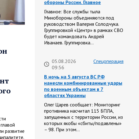
обороны России. Главное
Главное: Все службы тыла
Минобороны объединяются под
руководством Валерия Солодчука.
Группировкой «Центр» в рамках СВО
будет командовать Андрей
Иванаев. Группировка…
он
05.08.2026
Спецоперация
09:56
В ночь на 5 августа ВС РФ
онт
нанесли комбинированные удары
ого
по военным объектам в 7
областях Украины
Олег Царев сообщает: Мониторинг
противника насчитал 115 БПЛА,
запущенных с территории России, из
сти
которых якобы «сбиты/подавлены»
 главой
– 98. При этом…
и развитие
ципалитете.