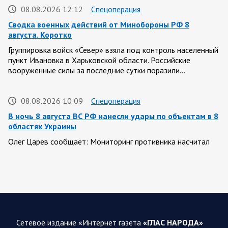
08.08.2026 12:12
Спецоперация
Сводка военных действий от Минобороны РФ 8
августа. Коротко
Группировка войск «Север» взяла под контроль населенный
пункт Ивановка в Харьковской области. Российские
вооруженные силы за последние сутки поразили…
08.08.2026 10:09
Спецоперация
В ночь 8 августа ВС РФ нанесли удары по объектам в 8
областях Украины
Олег Царев сообщает: Мониторинг противника насчитал
151 БПЛА, запущенный с территории России, из которых
якобы «сбиты/подавлены» – 135. В Киеве…
08.08.2026 10:05
Спецоперация
Фронтовая сводка Олега Царева 8 августа 2026 года
Сетевое издание «Интернет газета
«ГЛАС НАРОДА»
397 украинских БПЛА сбито ПВО ночью над 15 субъектами