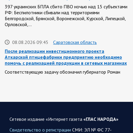
397 украинских БПЛА сбито ПВО ночью над 15 субъектами
РФ: Беспилотники сбивали над территориями
Белгородской, Брянской, Воронежской, Курской, Липецкой,
Орловской,…
08.08.2026 09:45
Саратовская область
После реализации инвестиционного проекта
Аткарской птицефабрики предприятию необходимо
помочь с реализацией продукции в сетевых магазинах
Соответствующую задачу обозначил губернатор Роман
Бусаргин перед министерством сельского хозяйства
Саратовской области. Губернатор Саратовской области
Роман Бусаргин в Аткарске…
08.08.2026 09:04
Саратовская область
На Кумысной поляне Саратове проводится
Сетевое издание «Интернет газета
«ГЛАС НАРОДА»
дератизация
Свидетельство о регистрации
СМИ: ЭЛ № ФС 77-
Как сообщили в министерстве природных ресурсов и