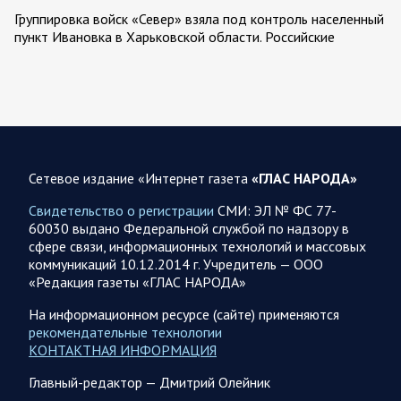
Группировка войск «Север» взяла под контроль населенный
пункт Ивановка в Харьковской области. Российские
вооруженные силы за последние сутки поразили…
08.08.2026 10:09
Спецоперация
В ночь 8 августа ВС РФ нанесли удары по объектам в 8
областях Украины
Сетевое издание «Интернет газета
«ГЛАС НАРОДА»
Олег Царев сообщает: Мониторинг противника насчитал
151 БПЛА, запущенный с территории России, из которых
Свидетельство о регистрации
СМИ: ЭЛ № ФС 77-
якобы «сбиты/подавлены» – 135. В Киеве…
60030 выдано Федеральной службой по надзору в
сфере связи, информационных технологий и массовых
коммуникаций 10.12.2014 г. Учредитель — ООО
08.08.2026 10:05
Спецоперация
«Редакция газеты «ГЛАС НАРОДА»
Фронтовая сводка Олега Царева 8 августа 2026 года
На информационном ресурсе (сайте) применяются
397 украинских БПЛА сбито ПВО ночью над 15 субъектами
рекомендательные технологии
РФ: Беспилотники сбивали над территориями
КОНТАКТНАЯ ИНФОРМАЦИЯ
Белгородской, Брянской, Воронежской, Курской, Липецкой,
Орловской,…
Главный-редактор — Дмитрий Олейник